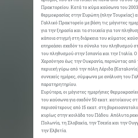
Πρακτορείου. Κατά το κύμα καύσωνα του 2003, 
θερμοκρασίας στην Ευρώπη (πλην Τουρκίας) απ
Γαλλικό Πρακτορείο με βάση τις μέγιστες ημ
για την ξηρασία και τα στοιχεία για τον πληθυ
κάποια στιγμή στη διάρκεια του κύματος καύ
επηρεάσει σχεδόν το σύνολο του πληθυσμού στ
του πληθυσμού στην Ισπανία και την Ιταλία. 
Χερσόνησο έως την Ουκρανία, περνώντας από τα
περιοχή γύρω από την πόλη Λέριδα (Καταλονία)
συνεχείς ημέρες, σύμφωνα με ανάλυση του Γα
παρατηρητηρίου.
Ευρύτερα, οι μέγιστες ημερήσιες θερμοκρασίες
του καύσωνα για σχεδόν 50 εκατ. κατοίκους στη
περισσότερους από 15 εκατ. στη βορειοανατολικ
κυρίως στην κοιλάδα του Πάδου. Απόλυτα ρεκ
Πολωνία, τη Σλοβακία, την Τσεχία και την Ουγγ
την Ελβετία.