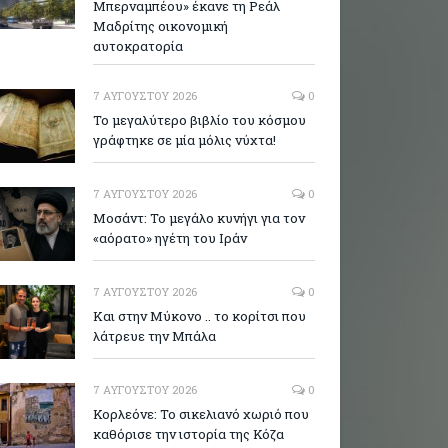
Μπερναμπέου» έκανε τη Ρεάλ
Μαδρίτης οικονομική
αυτοκρατορία
7 ΑΥΓΟΎΣΤΟΥ 2026
0
Το μεγαλύτερο βιβλίο του κόσμου
γράφτηκε σε μία μόλις νύχτα!
7 ΑΥΓΟΎΣΤΟΥ 2026
0
Μοσάντ: Το μεγάλο κυνήγι για τον
«αόρατο» ηγέτη του Ιράν
7 ΑΥΓΟΎΣΤΟΥ 2026
0
Και στην Μύκονο .. το κορίτσι που
λάτρευε την Μπάλα
7 ΑΥΓΟΎΣΤΟΥ 2026
0
Κορλεόνε: Το σικελιανό χωριό που
καθόρισε την ιστορία της Κόζα