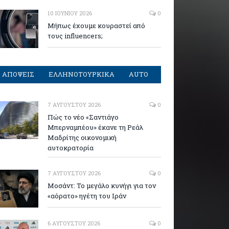
10 ΙΟΥΝΊΟΥ 2026
0
Μήπως έχουμε κουραστεί από
τους influencers;
ΑΠΟΨΕΙΣ
ΕΛΛΗΝΟΤΟΥΡΚΙΚΑ
AUTO
7 ΑΥΓΟΎΣΤΟΥ 2026
0
Πώς το νέο «Σαντιάγο
Μπερναμπέου» έκανε τη Ρεάλ
Μαδρίτης οικονομική
αυτοκρατορία
7 ΑΥΓΟΎΣΤΟΥ 2026
0
Μοσάντ: Το μεγάλο κυνήγι για τον
«αόρατο» ηγέτη του Ιράν
6 ΑΥΓΟΎΣΤΟΥ 2026
0