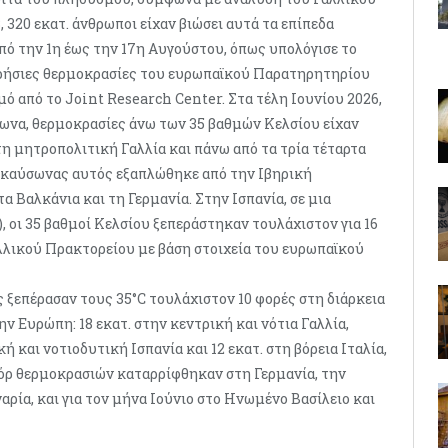
320 εκατ. άνθρωποι είχαν βιώσει αυτά τα επίπεδα
ό την 1η έως την 17η Αυγούστου, όπως υπολόγισε το
ερήσιες θερμοκρασίες του ευρωπαϊκού Παρατηρητηρίου
σμό από το Joint Research Center. Στα τέλη Ιουνίου 2026,
σωνα, θερμοκρασίες άνω των 35 βαθμών Κελσίου είχαν
η μητροπολιτική Γαλλία και πάνω από τα τρία τέταρτα
Ο καύσωνας αυτός εξαπλώθηκε από την Ιβηρική
 Βαλκάνια και τη Γερμανία. Στην Ισπανία, σε μια
, οι 35 βαθμοί Κελσίου ξεπεράστηκαν τουλάχιστον για 16
λλικού Πρακτορείου με βάση στοιχεία του ευρωπαϊκού
 ξεπέρασαν τους 35°C τουλάχιστον 10 φορές στη διάρκεια
ν Ευρώπη: 18 εκατ. στην κεντρική και νότια Γαλλία,
ή και νοτιοδυτική Ισπανία και 12 εκατ. στη βόρεια Ιταλία,
όρ θερμοκρασιών καταρρίφθηκαν στη Γερμανία, την
αρία, και για τον μήνα Ιούνιο στο Ηνωμένο Βασίλειο και