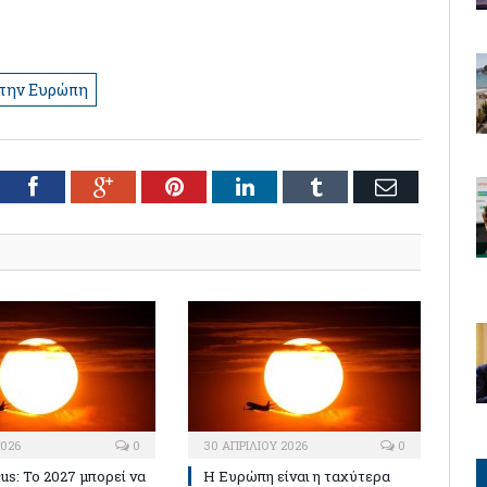
την Ευρώπη
tter
Facebook
Google+
Pinterest
LinkedIn
Tumblr
Email
2026
0
30 ΑΠΡΙΛΊΟΥ 2026
0
us: Το 2027 μπορεί να
Η Ευρώπη είναι η ταχύτερα