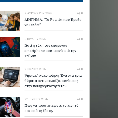
7 ΑΥΓΟΎΣΤΟΥ 2026
0
ΔΙΗΓΗΜΑ: “Το Ρομπότ που Έμαθε
να Γελάει”
5 ΙΟΥΛΊΟΥ 2026
0
Γιατί η τύχη του επόμενου
smartphone σου περνά από την
Ταϊβάν
2 ΙΟΥΛΊΟΥ 2026
0
Ψηφιακή κακοποίηση: Ένα στα τρία
θύματα αντιμετωπίζει συνέπειες
στην καθημερινότητά του
27 ΙΟΥΝΊΟΥ 2026
0
Πώς να προστατέψετε το κινητό
σας από τη ζέστη;