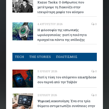
Kazuo Taoka: Ο άνθρωπος που
μετέτρεψε τη Γιακούζα στην
ισχυρότερη μαφία του κόσμου
4 ΑΥΓΟΎΣΤΟΥ 2026
0
Η φιλοσοφία της ιαπωνικής
ωρολογοποιίας: γιατί η ποιότητα
προηγείται πάντα της επίδειξης
TECH
THE STORIES
ΠΟΛΙΤΙΣΜΟΣ
5 ΙΟΥΛΊΟΥ 2026
0
Γιατί η τύχη του επόμενου smartphone
σου περνά από την Ταϊβάν
2 ΙΟΥΛΊΟΥ 2026
0
Ψηφιακή κακοποίηση: Ένα στα τρία
θύματα αντιμετωπίζει συνέπειες στην