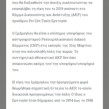
που θα διεξαχθούν την άνοιξη, ευελπιστώντας να
επαναλάβει τη νίκη του το 2019 απέναντι στο
Κόμμα Δικαιοσύνης και Ανάπτυξης (AKP) του
προέδρου Ρετζέπ Ταγίπ Ερντογάν.
Ο Ιμάμογλου θα είναι ο επίσημος υποψήφιος του
κεντροαριστερού Ρεπουμπλικανικού Λαϊκού
Κόμματος (CHP) στις εκλογές της 31ης Μαρτίου
στην πιο πολυπληθή πόλη της χώρας. Το
συντηρητικό εθνικιστικό AKP δεν έχει
ανακοινώσει ακόμη τον/την υποψήφιο/υποψήφιά
του.
Η νίκη του Ιμάμογλου την προηγούμενη φορά
θεωρήθηκε σημαντική ήττα για το AKP, το οποίο
διοικούσε προηγουμένως την πόλη. Ο ίδιος ο
Ερντογάν ήταν δήμαρχος από το 1994 έως το 1998.