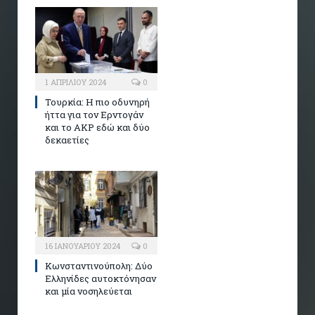
1 ΑΠΡΙΛΊΟΥ 2024
0
Τουρκία: Η πιο οδυνηρή
ήττα για τον Ερντογάν
και το AKP εδώ και δύο
δεκαετίες
16 ΙΑΝΟΥΑΡΊΟΥ 2024
0
Κωνσταντινούπολη: Δύο
Ελληνίδες αυτοκτόνησαν
και μία νοσηλεύεται