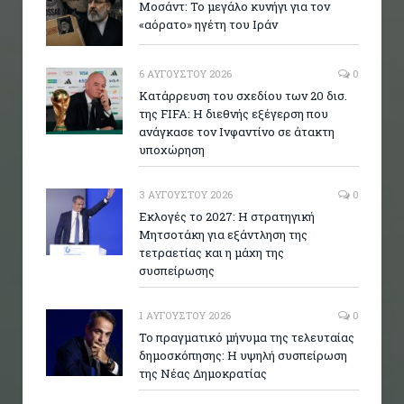
Μοσάντ: Το μεγάλο κυνήγι για τον
«αόρατο» ηγέτη του Ιράν
6 ΑΥΓΟΎΣΤΟΥ 2026
0
Κατάρρευση του σχεδίου των 20 δισ.
της FIFA: Η διεθνής εξέγερση που
ανάγκασε τον Ινφαντίνο σε άτακτη
υποχώρηση
3 ΑΥΓΟΎΣΤΟΥ 2026
0
Εκλογές το 2027: Η στρατηγική
Μητσοτάκη για εξάντληση της
τετραετίας και η μάχη της
συσπείρωσης
1 ΑΥΓΟΎΣΤΟΥ 2026
0
Το πραγματικό μήνυμα της τελευταίας
δημοσκόπησης: Η υψηλή συσπείρωση
της Νέας Δημοκρατίας