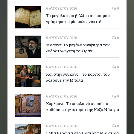
6 ΑΥΓΟΎΣΤΟΥ 2026
0
Το μεγαλύτερο βιβλίο του κόσμου
γράφτηκε σε μία μόλις νύχτα!
6 ΑΥΓΟΎΣΤΟΥ 2026
0
Μοσάντ: Το μεγάλο κυνήγι για τον
«αόρατο» ηγέτη του Ιράν
6 ΑΥΓΟΎΣΤΟΥ 2026
0
Και στην Μύκονο .. το κορίτσι που
λάτρευε την Μπάλα
6 ΑΥΓΟΎΣΤΟΥ 2026
0
Κορλεόνε: Το σικελιανό χωριό που
καθόρισε την ιστορία της Κόζα Νόστρα
6 ΑΥΓΟΎΣΤΟΥ 2026
0
” Μια Βεράντα στο Ποσείδι”: Μια σειρά