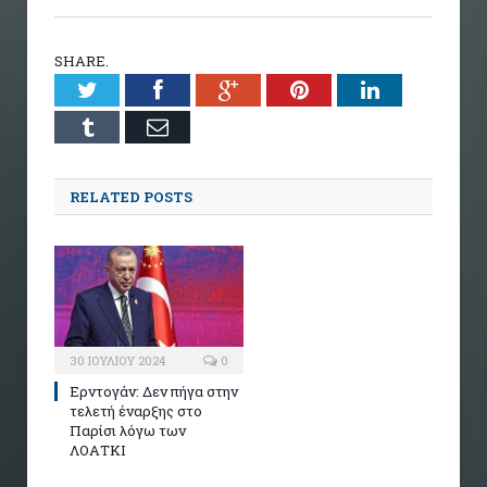
SHARE.
Twitter
Facebook
Google+
Pinterest
LinkedIn
Tumblr
Email
RELATED POSTS
30 ΙΟΥΛΊΟΥ 2024
0
Ερντογάν: Δεν πήγα στην
τελετή έναρξης στο
Παρίσι λόγω των
ΛΟΑΤΚΙ