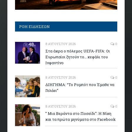
ΡΟΗ ΕΙΔΗΣΕΩΝ
8 ΑΥΓΟΎΣΤΟΥ 2026
0
Στα άκρα ο πόλεμος UEFA-FIFA: Οι
Ευρωπαίοι ζητούν το… κεφάλι του
Ινφαντίνο
8 ΑΥΓΟΎΣΤΟΥ 2026
0
ΔΙΗΓΗΜΑ: “Το Ρομπότ που Έμαθε να
Γελάει”
8 ΑΥΓΟΎΣΤΟΥ 2026
0
” Μια Βεράντα στο Ποσείδι”: Η Νίκη
και τα πρώτα μηνύματα στο Facebook