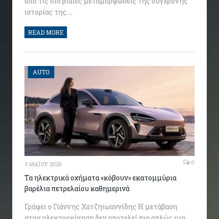
από τις πιο βίαιες μεταμορφώσεις της σύγχρονης
ιστορίας της.…
READ MORE
AUTO
0
3 ΜΑΪ́ΟΥ 2026
Τα ηλεκτρικά οχήματα «κόβουν» εκατομμύρια
βαρέλια πετρελαίου καθημερινά
Γράφει ο Γιάννης Χατζηιωαννίδης Η μετάβαση
στην ηλεκτροκίνηση δεν αποτελεί πια απλώς μια