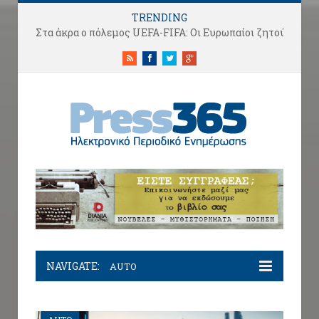
TRENDING
ΔΙΗΓΗΜΑ: “Το Ρομπότ που Έμαθε να Γελάει”
RSS
Facebook
Twitter
Google+
NAVIGATE:
AUTO