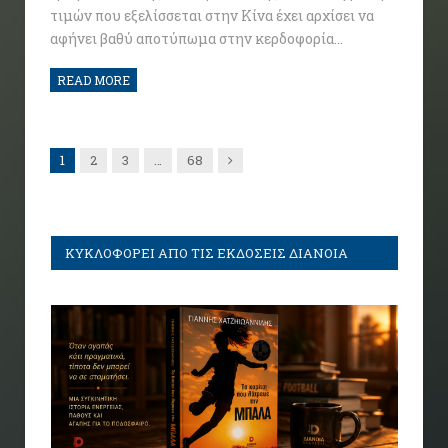
τιμών που εξελίσσεται στην Κίνα έχει αρχίσει να
αφήνει βαθύ αποτύπωμα στην κερδοφορία…
READ MORE
Next
1
2
3
…
68
ΚΥΚΛΟΦΟΡΕΙ ΑΠΟ ΤΙΣ ΕΚΔΟΣΕΙΣ ΔΙΑΝΟΙΑ