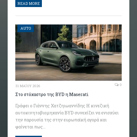
READ MORE
AUTO
0
31 ΜΑΪ́ΟΥ 2026
Στο στόχαστρο της BYD η Maserati
Γράφει ο Γιάννης Χατζηιωαννίδης Η κινεζική
αυτοκινητοβιομηχανία BYD συνεχίζει να ενισχύει
την παρουσία της στην ευρωπαϊκή αγορά και
φαίνεται πως…