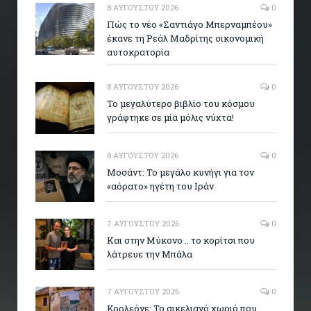
8 ΑΥΓΟΎΣΤΟΥ 2026
0
Πώς το νέο «Σαντιάγο Μπερναμπέου»
έκανε τη Ρεάλ Μαδρίτης οικονομική
αυτοκρατορία
8 ΑΥΓΟΎΣΤΟΥ 2026
0
Το μεγαλύτερο βιβλίο του κόσμου
γράφτηκε σε μία μόλις νύχτα!
8 ΑΥΓΟΎΣΤΟΥ 2026
0
Μοσάντ: Το μεγάλο κυνήγι για τον
«αόρατο» ηγέτη του Ιράν
7 ΑΥΓΟΎΣΤΟΥ 2026
0
Και στην Μύκονο .. το κορίτσι που
λάτρευε την Μπάλα
7 ΑΥΓΟΎΣΤΟΥ 2026
0
Κορλεόνε: Το σικελιανό χωριό που