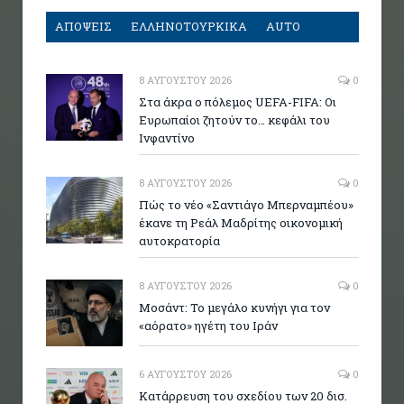
ΑΠΟΨΕΙΣ
ΕΛΛΗΝΟΤΟΥΡΚΙΚΑ
AUTO
8 ΑΥΓΟΎΣΤΟΥ 2026
0
Στα άκρα ο πόλεμος UEFA-FIFA: Οι
Ευρωπαίοι ζητούν το… κεφάλι του
Ινφαντίνο
8 ΑΥΓΟΎΣΤΟΥ 2026
0
Πώς το νέο «Σαντιάγο Μπερναμπέου»
έκανε τη Ρεάλ Μαδρίτης οικονομική
αυτοκρατορία
8 ΑΥΓΟΎΣΤΟΥ 2026
0
Μοσάντ: Το μεγάλο κυνήγι για τον
«αόρατο» ηγέτη του Ιράν
6 ΑΥΓΟΎΣΤΟΥ 2026
0
Κατάρρευση του σχεδίου των 20 δισ.