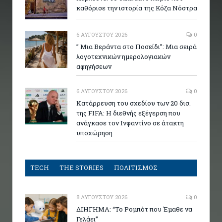
καθόρισε την ιστορία της Κόζα Νόστρα
6 ΑΥΓΟΎΣΤΟΥ 2026
0
” Μια Βεράντα στο Ποσείδι”: Μια σειρά
λογοτεχνικών ημερολογιακών
αφηγήσεων
6 ΑΥΓΟΎΣΤΟΥ 2026
0
Κατάρρευση του σχεδίου των 20 δισ.
της FIFA: Η διεθνής εξέγερση που
ανάγκασε τον Ινφαντίνο σε άτακτη
υποχώρηση
TECH
THE STORIES
ΠΟΛΙΤΙΣΜΟΣ
8 ΑΥΓΟΎΣΤΟΥ 2026
0
ΔΙΗΓΗΜΑ: “Το Ρομπότ που Έμαθε να
Γελάει”