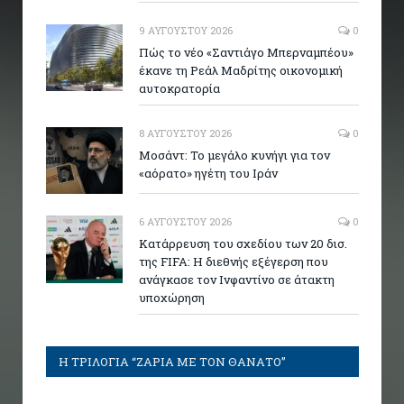
9 ΑΥΓΟΎΣΤΟΥ 2026
0
Πώς το νέο «Σαντιάγο Μπερναμπέου»
έκανε τη Ρεάλ Μαδρίτης οικονομική
αυτοκρατορία
8 ΑΥΓΟΎΣΤΟΥ 2026
0
Μοσάντ: Το μεγάλο κυνήγι για τον
«αόρατο» ηγέτη του Ιράν
6 ΑΥΓΟΎΣΤΟΥ 2026
0
Κατάρρευση του σχεδίου των 20 δισ.
της FIFA: Η διεθνής εξέγερση που
ανάγκασε τον Ινφαντίνο σε άτακτη
υποχώρηση
Η ΤΡΙΛΟΓΙΑ “ΖΑΡΙΑ ΜΕ ΤΟΝ ΘΑΝΑΤΟ”