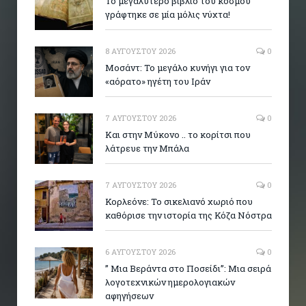
Το μεγαλύτερο βιβλίο του κόσμου
γράφτηκε σε μία μόλις νύχτα!
8 ΑΥΓΟΎΣΤΟΥ 2026
0
Μοσάντ: Το μεγάλο κυνήγι για τον
«αόρατο» ηγέτη του Ιράν
7 ΑΥΓΟΎΣΤΟΥ 2026
0
Και στην Μύκονο .. το κορίτσι που
λάτρευε την Μπάλα
7 ΑΥΓΟΎΣΤΟΥ 2026
0
Κορλεόνε: Το σικελιανό χωριό που
καθόρισε την ιστορία της Κόζα Νόστρα
6 ΑΥΓΟΎΣΤΟΥ 2026
0
” Μια Βεράντα στο Ποσείδι”: Μια σειρά
λογοτεχνικών ημερολογιακών
αφηγήσεων