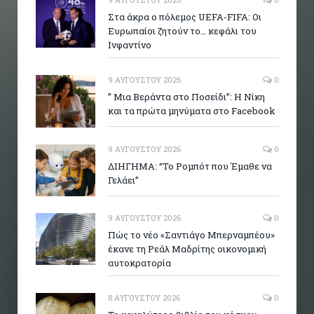
Στα άκρα ο πόλεμος UEFA-FIFA: Οι
Ευρωπαίοι ζητούν το… κεφάλι του
Ινφαντίνο
9 ΑΥΓΟΎΣΤΟΥ 2026
0
” Μια Βεράντα στο Ποσείδι”: Η Νίκη
και τα πρώτα μηνύματα στο Facebook
9 ΑΥΓΟΎΣΤΟΥ 2026
0
ΔΙΗΓΗΜΑ: “Το Ρομπότ που Έμαθε να
Γελάει”
9 ΑΥΓΟΎΣΤΟΥ 2026
0
Πώς το νέο «Σαντιάγο Μπερναμπέου»
έκανε τη Ρεάλ Μαδρίτης οικονομική
αυτοκρατορία
8 ΑΥΓΟΎΣΤΟΥ 2026
0