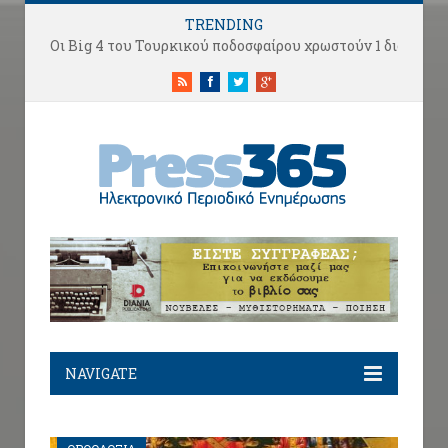
TRENDING
Οι Big 4 του Τουρκικού ποδοσφαίρου χρωστούν 1 δισ. ευρώ αλλά κάνουν «μεταγραφές αεροδρομίου».
RSS
Facebook
Twitter
Google+
NAVIGATE