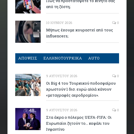
Πώς να προστατέψετε το κινητό σας
από τη ζέστη;
10 ΙΟΥΝΊΟΥ 2026
0
Μήπως έχουμε κουραστεί από τους
influencers;
ΑΠΟΨΕΙΣ
ΕΛΛΗΝΟΤΟΥΡΚΙΚΑ
AUTO
9 ΑΥΓΟΎΣΤΟΥ 2026
0
Οι Big 4 του Τουρκικού ποδοσφαίρου
χρωστούν 1 δισ. ευρώ αλλά κάνουν
«μεταγραφές αεροδρομίου».
9 ΑΥΓΟΎΣΤΟΥ 2026
0
Στα άκρα ο πόλεμος UEFA-FIFA: Οι
Ευρωπαίοι ζητούν το… κεφάλι του
Ινφαντίνο