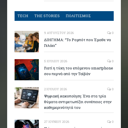
TECH
THE STORIES
ΠΟΛΙΤΙΣΜΟΣ
9 ΑΥΓΟΎΣΤΟΥ 2026
0
ΔΙΗΓΗΜΑ: “Το Ρομπότ που Έμαθε να
Γελάει”
5 ΙΟΥΛΊΟΥ 2026
0
Γιατί η τύχη του επόμενου smartphone
σου περνά από την Ταϊβάν
2 ΙΟΥΛΊΟΥ 2026
0
Ψηφιακή κακοποίηση: Ένα στα τρία
θύματα αντιμετωπίζει συνέπειες στην
καθημερινότητά του
27 ΙΟΥΝΊΟΥ 2026
0