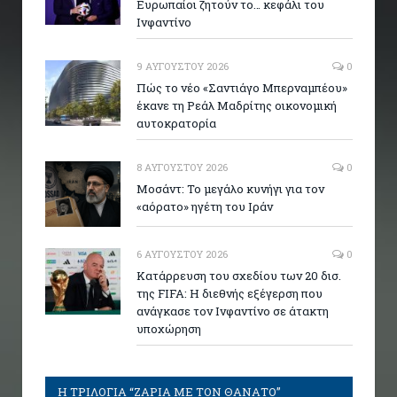
Ευρωπαίοι ζητούν το… κεφάλι του
Ινφαντίνο
9 ΑΥΓΟΎΣΤΟΥ 2026
0
Πώς το νέο «Σαντιάγο Μπερναμπέου»
έκανε τη Ρεάλ Μαδρίτης οικονομική
αυτοκρατορία
8 ΑΥΓΟΎΣΤΟΥ 2026
0
Μοσάντ: Το μεγάλο κυνήγι για τον
«αόρατο» ηγέτη του Ιράν
6 ΑΥΓΟΎΣΤΟΥ 2026
0
Κατάρρευση του σχεδίου των 20 δισ.
της FIFA: Η διεθνής εξέγερση που
ανάγκασε τον Ινφαντίνο σε άτακτη
υποχώρηση
Η ΤΡΙΛΟΓΙΑ “ΖΑΡΙΑ ΜΕ ΤΟΝ ΘΑΝΑΤΟ”