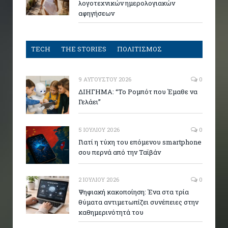
λογοτεχνικών ημερολογιακών
αφηγήσεων
TECH
THE STORIES
ΠΟΛΙΤΙΣΜΟΣ
9 ΑΥΓΟΎΣΤΟΥ 2026
0
ΔΙΗΓΗΜΑ: “Το Ρομπότ που Έμαθε να
Γελάει”
5 ΙΟΥΛΊΟΥ 2026
0
Γιατί η τύχη του επόμενου smartphone
σου περνά από την Ταϊβάν
2 ΙΟΥΛΊΟΥ 2026
0
Ψηφιακή κακοποίηση: Ένα στα τρία
θύματα αντιμετωπίζει συνέπειες στην
καθημερινότητά του