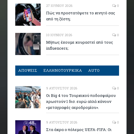
27 ΙΟΥΝΊΟΥ 2026
0
Πώς να προστατέψετε το κινητό σας
από τη ζέστη;
10 ΙΟΥΝΊΟΥ 2026
0
Μήπως έχουμε κουραστεί από τους
influencers;
ΑΠΟΨΕΙΣ
ΕΛΛΗΝΟΤΟΥΡΚΙΚΑ
AUTO
9 ΑΥΓΟΎΣΤΟΥ 2026
0
Οι Big 4 του Τουρκικού ποδοσφαίρου
χρωστούν 1 δισ. ευρώ αλλά κάνουν
«μεταγραφές αεροδρομίου».
9 ΑΥΓΟΎΣΤΟΥ 2026
0
Στα άκρα ο πόλεμος UEFA-FIFA: Οι