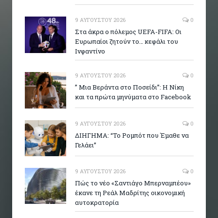
9 ΑΥΓΟΎΣΤΟΥ 2026
0
Στα άκρα ο πόλεμος UEFA-FIFA: Οι
Ευρωπαίοι ζητούν το… κεφάλι του
Ινφαντίνο
9 ΑΥΓΟΎΣΤΟΥ 2026
0
” Μια Βεράντα στο Ποσείδι”: Η Νίκη
και τα πρώτα μηνύματα στο Facebook
9 ΑΥΓΟΎΣΤΟΥ 2026
0
ΔΙΗΓΗΜΑ: “Το Ρομπότ που Έμαθε να
Γελάει”
9 ΑΥΓΟΎΣΤΟΥ 2026
0
Πώς το νέο «Σαντιάγο Μπερναμπέου»
έκανε τη Ρεάλ Μαδρίτης οικονομική
αυτοκρατορία