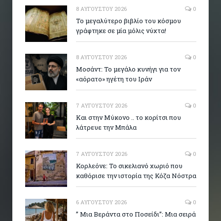
8 ΑΥΓΟΎΣΤΟΥ 2026
0
Το μεγαλύτερο βιβλίο του κόσμου
γράφτηκε σε μία μόλις νύχτα!
8 ΑΥΓΟΎΣΤΟΥ 2026
0
Μοσάντ: Το μεγάλο κυνήγι για τον
«αόρατο» ηγέτη του Ιράν
7 ΑΥΓΟΎΣΤΟΥ 2026
0
Και στην Μύκονο .. το κορίτσι που
λάτρευε την Μπάλα
7 ΑΥΓΟΎΣΤΟΥ 2026
0
Κορλεόνε: Το σικελιανό χωριό που
καθόρισε την ιστορία της Κόζα Νόστρα
6 ΑΥΓΟΎΣΤΟΥ 2026
0
” Μια Βεράντα στο Ποσείδι”: Μια σειρά