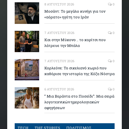
8 ΑΥΓΟΎΣΤΟΥ 2026
0
Μοσάντ: Το μεγάλο κυνήγι για τον
«αόρατο» ηγέτη του Ιράν
7 ΑΥΓΟΎΣΤΟΥ 2026
0
Και στην Μύκονο .. το κορίτσι που
λάτρευε την Μπάλα
7 ΑΥΓΟΎΣΤΟΥ 2026
0
Κορλεόνε: Το σικελιανό χωριό που
καθόρισε την ιστορία της Κόζα Νόστρα
6 ΑΥΓΟΎΣΤΟΥ 2026
0
” Μια Βεράντα στο Ποσείδι”: Μια σειρά
λογοτεχνικών ημερολογιακών
αφηγήσεων
TECH
THE STORIES
ΠΟΛΙΤΙΣΜΟΣ