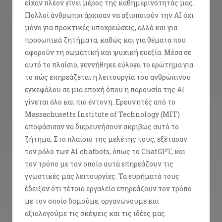
είχαν πλέον γίνει μέρος της καθημερινότητάς μας.
Πολλοί άνθρωποι άρχισαν να αξιοποιούν την AI όχι
μόνο για πρακτικές υποχρεώσεις, αλλά και για
προσωπικά ζητήματα, καθώς και για θέματα που
αφορούν τη σωματική και ψυχική ευεξία. Μέσα σε
αυτό το πλαίσιο, γεννήθηκε εύλογα το ερώτημα για
το πώς επηρεάζεται η λειτουργία του ανθρώπινου
εγκεφάλου σε μια εποχή όπου η παρουσία της AI
γίνεται όλο και πιο έντονη. Ερευνητές από το
Massachusetts Institute of Technology (MIT)
αποφάσισαν να διερευνήσουν ακριβώς αυτό το
ζήτημα. Στο πλαίσιο της μελέτης τους, εξέτασαν
τον ρόλο των AI chatbots, όπως το ChatGPT, και
τον τρόπο με τον οποίο αυτά επηρεάζουν τις
γνωστικές μας λειτουργίες. Τα ευρήματά τους
έδειξαν ότι τέτοια εργαλεία επηρεάζουν τον τρόπο
με τον οποίο δομούμε, οργανώνουμε και
αξιολογούμε τις σκέψεις και τις ιδέες μας.