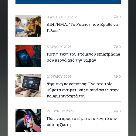
9 ΑΥΓΟΎΣΤΟΥ 2026
0
ΔΙΗΓΗΜΑ: “Το Ρομπότ που Έμαθε να
Γελάει”
5 ΙΟΥΛΊΟΥ 2026
0
Γιατί η τύχη του επόμενου smartphone
σου περνά από την Ταϊβάν
2 ΙΟΥΛΊΟΥ 2026
0
Ψηφιακή κακοποίηση: Ένα στα τρία
θύματα αντιμετωπίζει συνέπειες στην
καθημερινότητά του
27 ΙΟΥΝΊΟΥ 2026
0
Πώς να προστατέψετε το κινητό σας
από τη ζέστη;