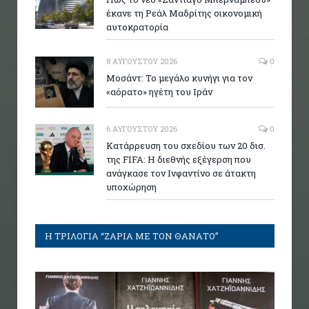
έκανε τη Ρεάλ Μαδρίτης οικονομική
αυτοκρατορία
8 ΑΥΓΟΎΣΤΟΥ 2026
0
Μοσάντ: Το μεγάλο κυνήγι για τον
«αόρατο» ηγέτη του Ιράν
6 ΑΥΓΟΎΣΤΟΥ 2026
0
Κατάρρευση του σχεδίου των 20 δισ.
της FIFA: Η διεθνής εξέγερση που
ανάγκασε τον Ινφαντίνο σε άτακτη
υποχώρηση
Η ΤΡΙΛΟΓΙΑ “ΖΑΡΙΑ ΜΕ ΤΟΝ ΘΑΝΑΤΟ”