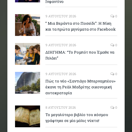
Ινφαντίνο
9 ΑΥΓΟΎΣΤΟΥ 2026
0
” Μια Βεράντα στο Ποσείδι”: Η Νίκη
και τα πρώτα μηνύματα στο Facebook
9 ΑΥΓΟΎΣΤΟΥ 2026
0
ΔΙΗΓΗΜΑ: “Το Ρομπότ που Έμαθε να
Γελάει”
9 ΑΥΓΟΎΣΤΟΥ 2026
0
Πώς το νέο «Σαντιάγο Μπερναμπέου»
έκανε τη Ρεάλ Μαδρίτης οικονομική
αυτοκρατορία
8 ΑΥΓΟΎΣΤΟΥ 2026
0
Το μεγαλύτερο βιβλίο του κόσμου
γράφτηκε σε μία μόλις νύχτα!