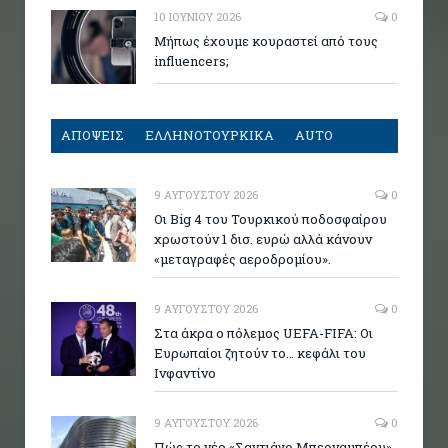
10 ΙΟΥΝΊΟΥ 2026
0
Μήπως έχουμε κουραστεί από τους
influencers;
ΑΠΟΨΕΙΣ
ΕΛΛΗΝΟΤΟΥΡΚΙΚΑ
AUTO
9 ΑΥΓΟΎΣΤΟΥ 2026
0
Οι Big 4 του Τουρκικού ποδοσφαίρου
χρωστούν 1 δισ. ευρώ αλλά κάνουν
«μεταγραφές αεροδρομίου».
9 ΑΥΓΟΎΣΤΟΥ 2026
0
Στα άκρα ο πόλεμος UEFA-FIFA: Οι
Ευρωπαίοι ζητούν το… κεφάλι του
Ινφαντίνο
9 ΑΥΓΟΎΣΤΟΥ 2026
0
Πώς το νέο «Σαντιάγο Μπερναμπέου»