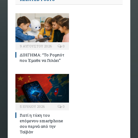
9 ΑΥΓΟΎΣΤΟΥ 2026
0
ΔΙΗΓΗΜΑ: “Το Ρομπότ
που Έμαθε να Γελάει”
5 ΙΟΥΛΊΟΥ 2026
0
Γιατί η τύχη του
επόμενου smartphone
σου περνά από την
Ταϊβάν