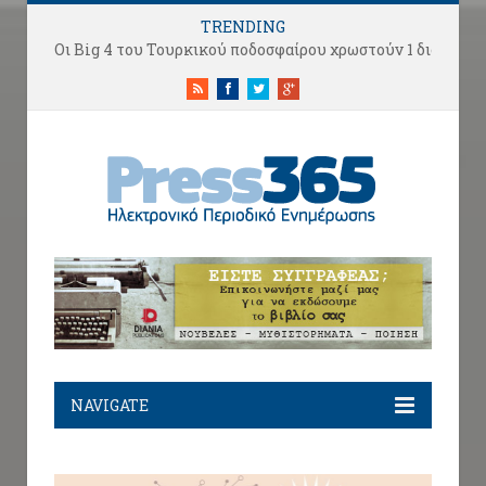
TRENDING
Οι Big 4 του Τουρκικού ποδοσφαίρου χρωστούν 1 δισ. ευρώ αλλά κάνουν «μεταγραφές αεροδρομίου».
RSS
Facebook
Twitter
Google+
NAVIGATE