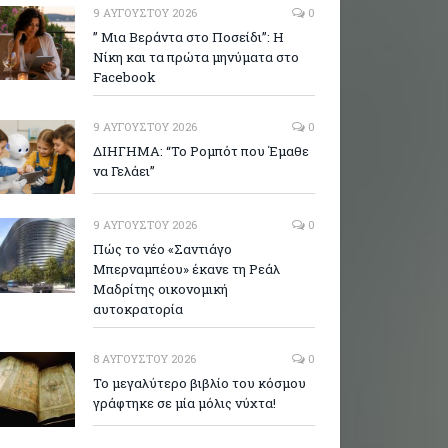
9 ΑΥΓΟΎΣΤΟΥ 2026
0
” Μια Βεράντα στο Ποσείδι”: Η
Νίκη και τα πρώτα μηνύματα στο
Facebook
9 ΑΥΓΟΎΣΤΟΥ 2026
0
ΔΙΗΓΗΜΑ: “Το Ρομπότ που Έμαθε
να Γελάει”
9 ΑΥΓΟΎΣΤΟΥ 2026
0
Πώς το νέο «Σαντιάγο
Μπερναμπέου» έκανε τη Ρεάλ
Μαδρίτης οικονομική
αυτοκρατορία
8 ΑΥΓΟΎΣΤΟΥ 2026
0
Το μεγαλύτερο βιβλίο του κόσμου
γράφτηκε σε μία μόλις νύχτα!