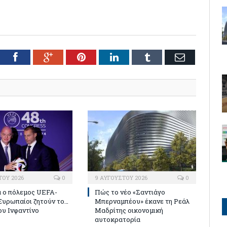
tter
Facebook
Google+
Pinterest
LinkedIn
Tumblr
Email
ΤΟΥ 2026
0
9 ΑΥΓΟΎΣΤΟΥ 2026
0
 ο πόλεμος UEFA-
Πώς το νέο «Σαντιάγο
 Ευρωπαίοι ζητούν το…
Μπερναμπέου» έκανε τη Ρεάλ
ου Ινφαντίνο
Μαδρίτης οικονομική
αυτοκρατορία