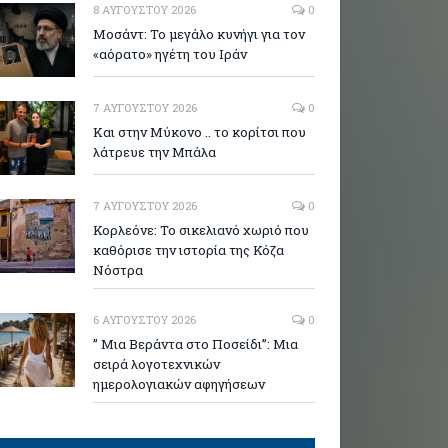
8 ΑΥΓΟΎΣΤΟΥ 2026
0
Μοσάντ: Το μεγάλο κυνήγι για τον
«αόρατο» ηγέτη του Ιράν
7 ΑΥΓΟΎΣΤΟΥ 2026
0
Και στην Μύκονο .. το κορίτσι που
λάτρευε την Μπάλα
7 ΑΥΓΟΎΣΤΟΥ 2026
0
Κορλεόνε: Το σικελιανό χωριό που
καθόρισε την ιστορία της Κόζα
Νόστρα
6 ΑΥΓΟΎΣΤΟΥ 2026
0
” Μια Βεράντα στο Ποσείδι”: Μια
σειρά λογοτεχνικών
ημερολογιακών αφηγήσεων