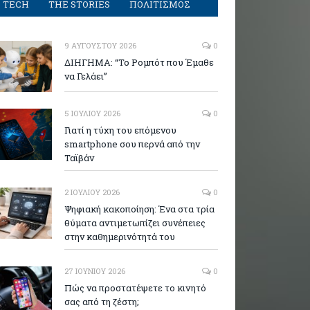
TECH
THE STORIES
ΠΟΛΙΤΙΣΜΟΣ
9 ΑΥΓΟΎΣΤΟΥ 2026
0
ΔΙΗΓΗΜΑ: “Το Ρομπότ που Έμαθε
να Γελάει”
5 ΙΟΥΛΊΟΥ 2026
0
Γιατί η τύχη του επόμενου
smartphone σου περνά από την
Ταϊβάν
2 ΙΟΥΛΊΟΥ 2026
0
Ψηφιακή κακοποίηση: Ένα στα τρία
θύματα αντιμετωπίζει συνέπειες
στην καθημερινότητά του
27 ΙΟΥΝΊΟΥ 2026
0
Πώς να προστατέψετε το κινητό
σας από τη ζέστη;