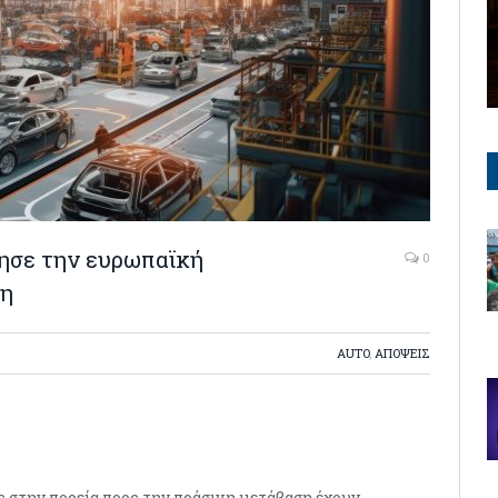
γησε την ευρωπαϊκή
0
ση
AUTO
,
ΑΠΟΨΕΙΣ
ς στην πορεία προς την πράσινη μετάβαση έχουν