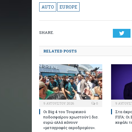
AUTO
EUROPE
SHARE.
Twi
RELATED POSTS
9 ΑΥΓΟΎΣΤΟΥ 2026
0
9 ΑΥΓΟΎΣ
Οι Big 4 του Τουρκικού
Στα άκρα
ποδοσφαίρου χρωστούν 1 δισ.
FIFA: Οι
ευρώ αλλά κάνουν
κεφάλι τ
«μεταγραφές αεροδρομίου».