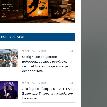
ΡΟΗ ΕΙΔΗΣΕΩΝ
9 ΑΥΓΟΎΣΤΟΥ 2026
0
Οι Big 4 του Τουρκικού
ποδοσφαίρου χρωστούν 1 δισ.
ευρώ αλλά κάνουν «μεταγραφές
αεροδρομίου».
9 ΑΥΓΟΎΣΤΟΥ 2026
0
Στα άκρα ο πόλεμος UEFA-FIFA: Οι
Ευρωπαίοι ζητούν το… κεφάλι του
Ινφαντίνο