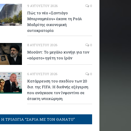
9 ΑΥΓΟΎΣΤΟΥ 2026
0
Πώς το νέο «Σαντιάγο
Μπερναμπέου» έκανε τη Ρεάλ
Μαδρίτης οικονομική
αυτοκρατορία
8 ΑΥΓΟΎΣΤΟΥ 2026
0
Μοσάντ: Το μεγάλο κυνήγι για τον
«αόρατο» ηγέτη του Ιράν
6 ΑΥΓΟΎΣΤΟΥ 2026
0
Κατάρρευση του σχεδίου των 20
δισ. της FIFA: Η διεθνής εξέγερση
που ανάγκασε τον Ινφαντίνο σε
άτακτη υποχώρηση
Η ΤΡΙΛΟΓΙΑ “ΖΑΡΙΑ ΜΕ ΤΟΝ ΘΑΝΑΤΟ”