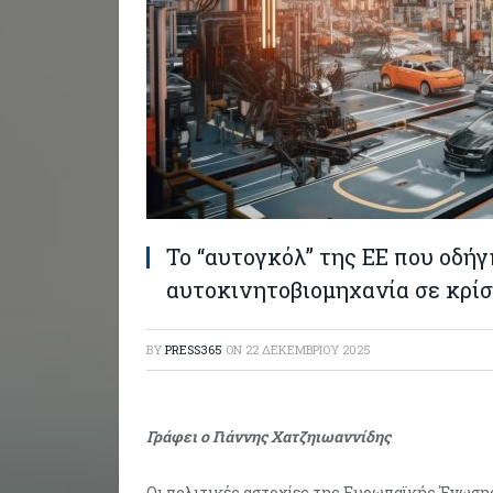
Το “αυτογκόλ” της ΕΕ που οδή
αυτοκινητοβιομηχανία σε κρί
BY
PRESS365
ON
22 ΔΕΚΕΜΒΡΊΟΥ 2025
Γράφει ο Γιάννης Χατζηιωαννίδης
Οι πολιτικές αστοχίες της Ευρωπαϊκής Ένωση