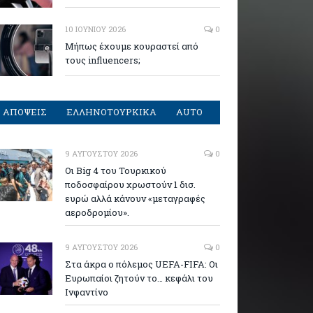
10 ΙΟΥΝΊΟΥ 2026
0
Μήπως έχουμε κουραστεί από
τους influencers;
ΑΠΟΨΕΙΣ
ΕΛΛΗΝΟΤΟΥΡΚΙΚΑ
AUTO
9 ΑΥΓΟΎΣΤΟΥ 2026
0
Οι Big 4 του Τουρκικού
ποδοσφαίρου χρωστούν 1 δισ.
ευρώ αλλά κάνουν «μεταγραφές
αεροδρομίου».
9 ΑΥΓΟΎΣΤΟΥ 2026
0
Στα άκρα ο πόλεμος UEFA-FIFA: Οι
Ευρωπαίοι ζητούν το… κεφάλι του
Ινφαντίνο