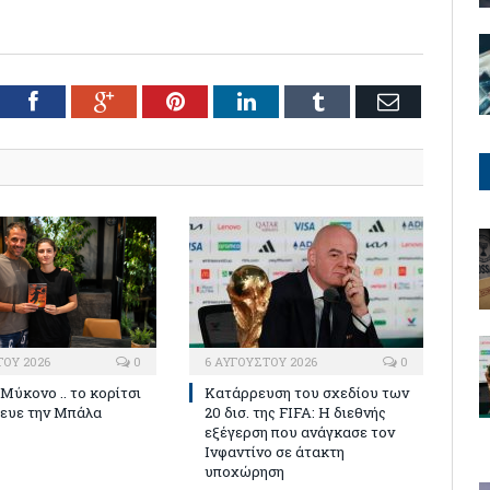
tter
Facebook
Google+
Pinterest
LinkedIn
Tumblr
Email
ΤΟΥ 2026
0
6 ΑΥΓΟΎΣΤΟΥ 2026
0
 Μύκονο .. το κορίτσι
Κατάρρευση του σχεδίου των
ρευε την Μπάλα
20 δισ. της FIFA: Η διεθνής
εξέγερση που ανάγκασε τον
Ινφαντίνο σε άτακτη
υποχώρηση