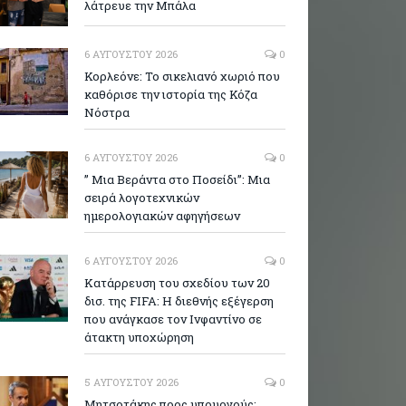
λάτρευε την Μπάλα
6 ΑΥΓΟΎΣΤΟΥ 2026
0
Κορλεόνε: Το σικελιανό χωριό που
καθόρισε την ιστορία της Κόζα
Νόστρα
6 ΑΥΓΟΎΣΤΟΥ 2026
0
” Μια Βεράντα στο Ποσείδι”: Μια
σειρά λογοτεχνικών
ημερολογιακών αφηγήσεων
6 ΑΥΓΟΎΣΤΟΥ 2026
0
Κατάρρευση του σχεδίου των 20
δισ. της FIFA: Η διεθνής εξέγερση
που ανάγκασε τον Ινφαντίνο σε
άτακτη υποχώρηση
5 ΑΥΓΟΎΣΤΟΥ 2026
0
Μητσοτάκης προς υπουργούς: