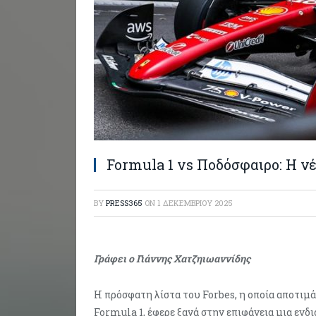
Formula 1 vs Ποδόσφαιρο: Η ν
BY
PRESS365
ON
1 ΔΕΚΕΜΒΡΊΟΥ 2025
Γράφει ο Γιάννης Χατζηιωαννίδης
Η πρόσφατη λίστα του Forbes, η οποία αποτιμ
Formula 1, έφερε ξανά στην επιφάνεια μια ενδ