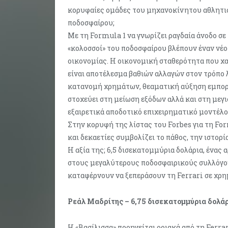
κορυφαίες ομάδες του μηχανοκίνητου αθλητι
ποδοσφαίρου;
Με τη Formula 1 να γνωρίζει ραγδαία άνοδο σε
«κολοσσοί» του ποδοσφαίρου βλέπουν έναν νέ
οικονομίας. Η οικονομική σταθερότητα που χα
είναι αποτέλεσμα βαθιών αλλαγών στον τρόπο λ
κατανομή χρημάτων, θεαματική αύξηση εμπορ
στοχεύει στη μείωση εξόδων αλλά και στη μεγι
εξαιρετικά αποδοτικό επιχειρηματικό μοντέλο
Στην κορυφή της λίστας του Forbes για τη For
και δεκαετίες συμβολίζει το πάθος, την ιστορ
Η αξία της; 6,5 δισεκατομμύρια δολάρια, ένας
στους μεγαλύτερους ποδοσφαιρικούς συλλόγο
καταφέρνουν να ξεπεράσουν τη Ferrari σε χρη
Ρεάλ Μαδρίτης – 6,75 δισεκατομμύρια δολά
Η «Βασίλισσα» προηγείται οριακά από τη Ferra