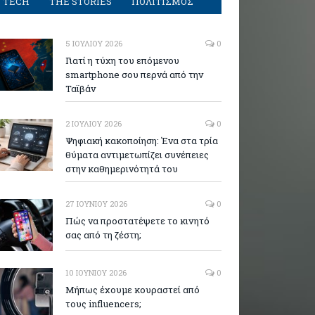
TECH
THE STORIES
ΠΟΛΙΤΙΣΜΟΣ
5 ΙΟΥΛΊΟΥ 2026
0
Γιατί η τύχη του επόμενου
smartphone σου περνά από την
Ταϊβάν
2 ΙΟΥΛΊΟΥ 2026
0
Ψηφιακή κακοποίηση: Ένα στα τρία
θύματα αντιμετωπίζει συνέπειες
στην καθημερινότητά του
27 ΙΟΥΝΊΟΥ 2026
0
Πώς να προστατέψετε το κινητό
σας από τη ζέστη;
10 ΙΟΥΝΊΟΥ 2026
0
Μήπως έχουμε κουραστεί από
τους influencers;