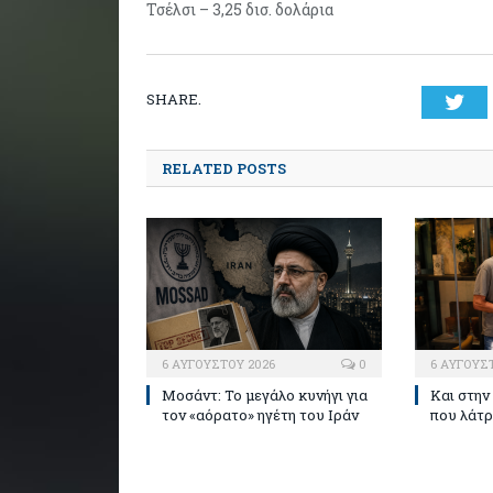
Τσέλσι – 3,25 δισ. δολάρια
SHARE.
Twi
RELATED POSTS
6 ΑΥΓΟΎΣΤΟΥ 2026
0
6 ΑΥΓΟΎΣ
Μοσάντ: Το μεγάλο κυνήγι για
Και στην
τον «αόρατο» ηγέτη του Ιράν
που λάτ