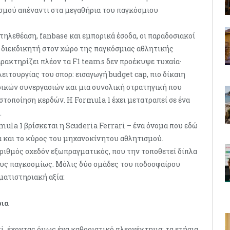
σμού απέναντι στα μεγαθήρια του παγκόσμιου
 τηλεθέαση, fanbase και εμπορικά έσοδα, οι παραδοσιακοί
ο διεκδικητή στον χώρο της παγκόσμιας αθλητικής
ρακτηρίζει πλέον τα F1 teams δεν προέκυψε τυχαία·
ειτουργίας του σπορ: εισαγωγή budget cap, πιο δίκαιη
ικών συνεργασιών και μια συνολική στρατηγική που
στοποίηση κερδών. Η Formula 1 έχει μετατραπεί σε ένα
.
mula 1 βρίσκεται η Scuderia Ferrari – ένα όνομα που εδώ
ία και το κύρος του μηχανοκίνητου αθλητισμού.
 αριθμός σχεδόν εξωπραγματικός, που την τοποθετεί δίπλα
υς παγκοσμίως. Μόλις δύο ομάδες του ποδοσφαίρου
ματιστηριακή αξία:
ρια
ri, έχοντας όμως ένα καθοριστικό πλεονέκτημα: τα ετήσια