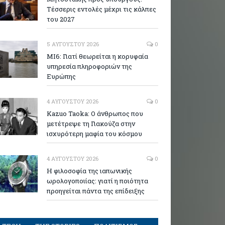
Τέσσερις εντολές μέχρι τις κάλπες
του 2027
5 ΑΥΓΟΎΣΤΟΥ 2026
0
MI6: Γιατί θεωρείται η κορυφαία
υπηρεσία πληροφοριών της
Ευρώπης
4 ΑΥΓΟΎΣΤΟΥ 2026
0
Kazuo Taoka: Ο άνθρωπος που
μετέτρεψε τη Γιακούζα στην
ισχυρότερη μαφία του κόσμου
4 ΑΥΓΟΎΣΤΟΥ 2026
0
Η φιλοσοφία της ιαπωνικής
ωρολογοποιίας: γιατί η ποιότητα
προηγείται πάντα της επίδειξης