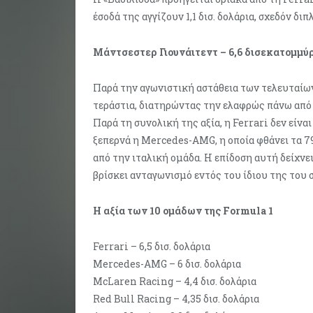
έσοδά της αγγίζουν 1,1 δισ. δολάρια, σχεδόν δι
Μάντσεστερ Γιουνάιτεντ – 6,6 δισεκατομμύ
Παρά την αγωνιστική αστάθεια των τελευταίω
τεράστια, διατηρώντας την ελαφρώς πάνω από 
Παρά τη συνολική της αξία, η Ferrari δεν είνα
ξεπερνά η Mercedes-AMG, η οποία φθάνει τα 79
από την ιταλική ομάδα. Η επίδοση αυτή δείχνε
βρίσκει ανταγωνισμό εντός του ίδιου της του 
Η αξία των 10 ομάδων της Formula 1
Ferrari – 6,5 δισ. δολάρια
Mercedes-AMG – 6 δισ. δολάρια
McLaren Racing – 4,4 δισ. δολάρια
Red Bull Racing – 4,35 δισ. δολάρια