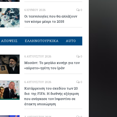
6 ΙΟΥΝΊΟΥ 2026
0
Οι τεχνολογίες που θα αλλάξουν
τον κόσμο μέχρι το 2035
ΑΠΟΨΕΙΣ
ΕΛΛΗΝΟΤΟΥΡΚΙΚΑ
AUTO
6 ΑΥΓΟΎΣΤΟΥ 2026
0
Μοσάντ: Το μεγάλο κυνήγι για τον
«αόρατο» ηγέτη του Ιράν
6 ΑΥΓΟΎΣΤΟΥ 2026
0
Κατάρρευση του σχεδίου των 20
δισ. της FIFA: Η διεθνής εξέγερση
που ανάγκασε τον Ινφαντίνο σε
άτακτη υποχώρηση
3 ΑΥΓΟΎΣΤΟΥ 2026
0