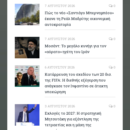
7 ΑΥΓΟΎΣΤΟΥ 2026
0
Πώς το νέο «Σαντιάγο Μπερναμπέου»
έκανε τη Ρεάλ Μαδρίτης οικονομική
αυτοκρατορία
7 ΑΥΓΟΎΣΤΟΥ 2026
0
Μοσάντ: Το μεγάλο κυνήγι για τον
«αόρατο» ηγέτη του Ιράν
6 ΑΥΓΟΎΣΤΟΥ 2026
0
Κατάρρευση του σχεδίου των 20 δισ.
της FIFA: Η διεθνής εξέγερση που
ανάγκασε τον Ινφαντίνο σε άτακτη
υποχώρηση
3 ΑΥΓΟΎΣΤΟΥ 2026
0
Εκλογές το 2027: Η στρατηγική
Μητσοτάκη για εξάντληση της
τετραετίας και η μάχη της