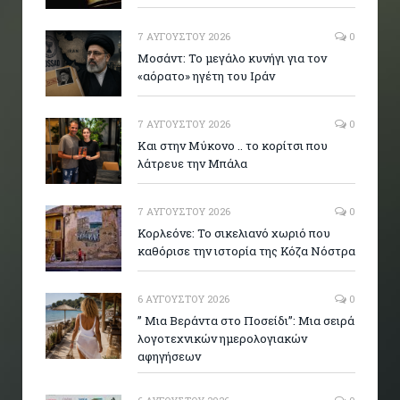
7 ΑΥΓΟΎΣΤΟΥ 2026
0
Μοσάντ: Το μεγάλο κυνήγι για τον
«αόρατο» ηγέτη του Ιράν
7 ΑΥΓΟΎΣΤΟΥ 2026
0
Και στην Μύκονο .. το κορίτσι που
λάτρευε την Μπάλα
7 ΑΥΓΟΎΣΤΟΥ 2026
0
Κορλεόνε: Το σικελιανό χωριό που
καθόρισε την ιστορία της Κόζα Νόστρα
6 ΑΥΓΟΎΣΤΟΥ 2026
0
” Μια Βεράντα στο Ποσείδι”: Μια σειρά
λογοτεχνικών ημερολογιακών
αφηγήσεων