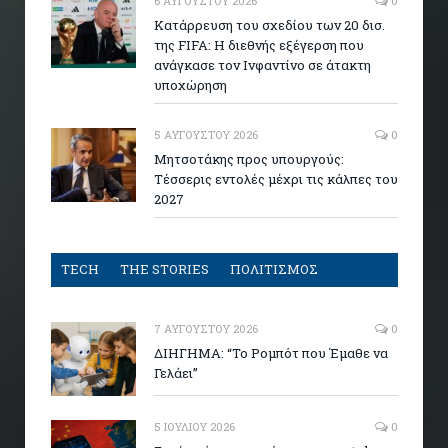
6 ΑΥΓΟΎΣΤΟΥ 2026
0
Κατάρρευση του σχεδίου των 20 δισ.
της FIFA: Η διεθνής εξέγερση που
ανάγκασε τον Ινφαντίνο σε άτακτη
υποχώρηση
5 ΑΥΓΟΎΣΤΟΥ 2026
0
Μητσοτάκης προς υπουργούς:
Τέσσερις εντολές μέχρι τις κάλπες του
2027
TECH
THE STORIES
ΠΟΛΙΤΙΣΜΟΣ
7 ΑΥΓΟΎΣΤΟΥ 2026
0
ΔΙΗΓΗΜΑ: “Το Ρομπότ που Έμαθε να
Γελάει”
5 ΙΟΥΛΊΟΥ 2026
0