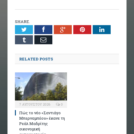
SHARE.
Twitter
Facebook
Google+
Pinterest
LinkedIn
Tumblr
Email
RELATED POSTS
7 ΑΥΓΟΎΣΤΟΥ 2026
0
Πώς το νέο «Σαντιάγο
Μπερναμπέου» έκανε τη
Ρεάλ Μαδρίτης
οικονομική