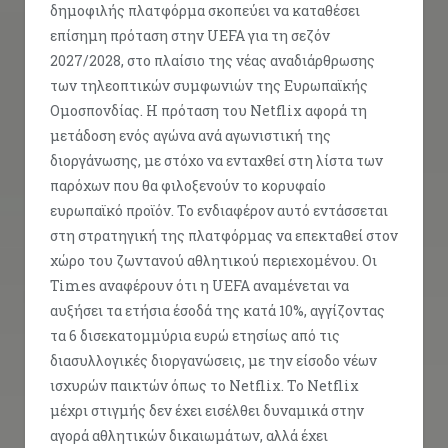
δημοφιλής πλατφόρμα σκοπεύει να καταθέσει
επίσημη πρόταση στην UEFA για τη σεζόν
2027/2028, στο πλαίσιο της νέας αναδιάρθρωσης
των τηλεοπτικών συμφωνιών της Ευρωπαϊκής
Ομοσπονδίας. Η πρόταση του Netflix αφορά τη
μετάδοση ενός αγώνα ανά αγωνιστική της
διοργάνωσης, με στόχο να ενταχθεί στη λίστα των
παρόχων που θα φιλοξενούν το κορυφαίο
ευρωπαϊκό προϊόν. Το ενδιαφέρον αυτό εντάσσεται
στη στρατηγική της πλατφόρμας να επεκταθεί στον
χώρο του ζωντανού αθλητικού περιεχομένου. Οι
Times αναφέρουν ότι η UEFA αναμένεται να
αυξήσει τα ετήσια έσοδά της κατά 10%, αγγίζοντας
τα 6 δισεκατομμύρια ευρώ ετησίως από τις
διασυλλογικές διοργανώσεις, με την είσοδο νέων
ισχυρών παικτών όπως το Netflix. Το Netflix
μέχρι στιγμής δεν έχει εισέλθει δυναμικά στην
αγορά αθλητικών δικαιωμάτων, αλλά έχει