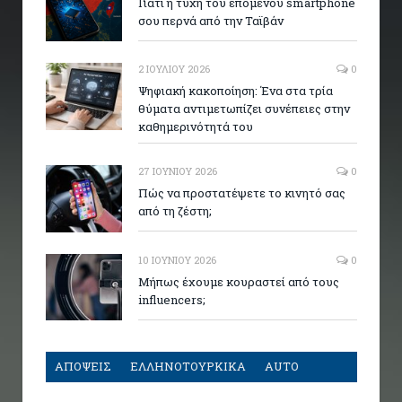
Γιατί η τύχη του επόμενου smartphone
σου περνά από την Ταϊβάν
2 ΙΟΥΛΊΟΥ 2026
0
Ψηφιακή κακοποίηση: Ένα στα τρία
θύματα αντιμετωπίζει συνέπειες στην
καθημερινότητά του
27 ΙΟΥΝΊΟΥ 2026
0
Πώς να προστατέψετε το κινητό σας
από τη ζέστη;
10 ΙΟΥΝΊΟΥ 2026
0
Μήπως έχουμε κουραστεί από τους
influencers;
ΑΠΟΨΕΙΣ
ΕΛΛΗΝΟΤΟΥΡΚΙΚΑ
AUTO