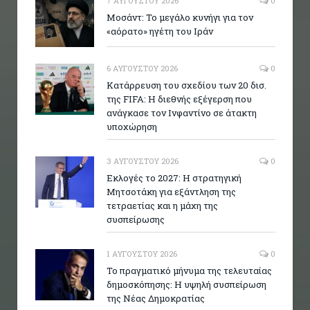
7 ΑΥΓΟΎΣΤΟΥ 2026
0
Μοσάντ: Το μεγάλο κυνήγι για τον
«αόρατο» ηγέτη του Ιράν
6 ΑΥΓΟΎΣΤΟΥ 2026
0
Κατάρρευση του σχεδίου των 20 δισ.
της FIFA: Η διεθνής εξέγερση που
ανάγκασε τον Ινφαντίνο σε άτακτη
υποχώρηση
3 ΑΥΓΟΎΣΤΟΥ 2026
0
Εκλογές το 2027: Η στρατηγική
Μητσοτάκη για εξάντληση της
τετραετίας και η μάχη της
συσπείρωσης
1 ΑΥΓΟΎΣΤΟΥ 2026
0
Το πραγματικό μήνυμα της τελευταίας
δημοσκόπησης: Η υψηλή συσπείρωση
της Νέας Δημοκρατίας