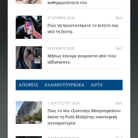
καθημερινότητά του
27 ΙΟΥΝΊΟΥ 2026
0
Πώς να προστατέψετε το κινητό σας
από τη ζέστη;
10 ΙΟΥΝΊΟΥ 2026
0
Μήπως έχουμε κουραστεί από τους
influencers;
ΑΠΟΨΕΙΣ
ΕΛΛΗΝΟΤΟΥΡΚΙΚΑ
AUTO
7 ΑΥΓΟΎΣΤΟΥ 2026
0
Πώς το νέο «Σαντιάγο Μπερναμπέου»
έκανε τη Ρεάλ Μαδρίτης οικονομική
αυτοκρατορία