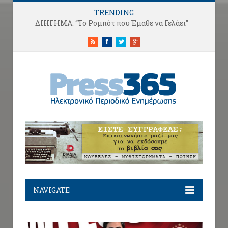
TRENDING
ΔΙΗΓΗΜΑ: “Το Ρομπότ που Έμαθε να Γελάει”
RSS
Facebook
Twitter
Google+
NAVIGATE