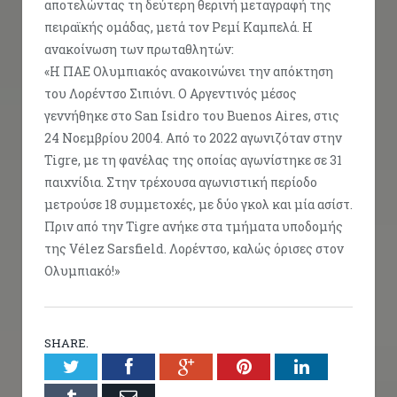
αποτελώντας τη δεύτερη θερινή μεταγραφή της
πειραϊκής ομάδας, μετά τον Ρεμί Καμπελά. Η
ανακοίνωση των πρωταθλητών:
«Η ΠΑΕ Ολυμπιακός ανακοινώνει την απόκτηση
του Λορέντσο Σιπιόνι. Ο Αργεντινός μέσος
γεννήθηκε στo San Isidro του Buenos Aires, στις
24 Νοεμβρίου 2004. Από το 2022 αγωνιζόταν στην
Tigre, με τη φανέλας της οποίας αγωνίστηκε σε 31
παιχνίδια. Στην τρέχουσα αγωνιστική περίοδο
μετρούσε 18 συμμετοχές, με δύο γκολ και μία ασίστ.
Πριν από την Tigre ανήκε στα τμήματα υποδομής
της Vélez Sarsfield. Λορέντσο, καλώς όρισες στον
Ολυμπιακό!»
SHARE.
Twitter
Facebook
Google+
Pinterest
LinkedIn
Tumblr
Email