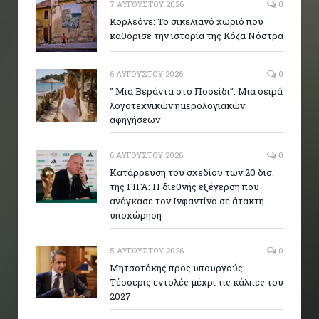
7 ΑΥΓΟΎΣΤΟΥ 2026
0
Κορλεόνε: Το σικελιανό χωριό που
καθόρισε την ιστορία της Κόζα Νόστρα
6 ΑΥΓΟΎΣΤΟΥ 2026
0
” Μια Βεράντα στο Ποσείδι”: Μια σειρά
λογοτεχνικών ημερολογιακών
αφηγήσεων
6 ΑΥΓΟΎΣΤΟΥ 2026
0
Κατάρρευση του σχεδίου των 20 δισ.
της FIFA: Η διεθνής εξέγερση που
ανάγκασε τον Ινφαντίνο σε άτακτη
υποχώρηση
5 ΑΥΓΟΎΣΤΟΥ 2026
0
Μητσοτάκης προς υπουργούς:
Τέσσερις εντολές μέχρι τις κάλπες του
2027