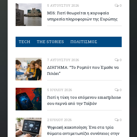
5 ΑΥΓΟΎΣΤΟΥ 2026
0
MI6: Γιατί θεωρείται η κορυφαία
υπηρεσία πληροφοριών της Ευρώπης
TECH
THE STORIES
ΠΟΛΙΤΙΣΜΟΣ
7 ΑΥΓΟΎΣΤΟΥ 2026
0
ΔΙΗΓΗΜΑ: “Το Ρομπότ που Έμαθε να
Γελάει”
5 ΙΟΥΛΊΟΥ 2026
0
Γιατί η τύχη του επόμενου smartphone
σου περνά από την Ταϊβάν
2 ΙΟΥΛΊΟΥ 2026
0
Ψηφιακή κακοποίηση: Ένα στα τρία
θύματα αντιμετωπίζει συνέπειες στην