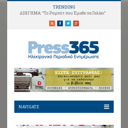
TRENDING
” Μια Βεράντα στο Ποσείδι”: Η Νίκη και τα πρώτα μηνύματα στο Facebook
RSS
Facebook
Twitter
Google+
NAVIGATE