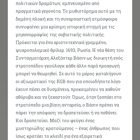
πολιτικών δραμάτων, εμπνευσμένο από
πραγματικά γεγονότα. Το μυθιστόρημα αυτό με τη
δεμένη πλοκή και τη συναρπαστική ατμόσφαιρα
συνυφαίνει μια κρίσιμη ιστορική στιγμή με τις
μηχανορραφίες της σοβιετικής πολιτικής.
Πρόκειται για ένα αριστοτεχνικά γραμμένο,
ψυχροπολεμικό θρίλερ. 1693, Ρωσία. Η νέα θέση του
Συνταγματάρχη Αλεξάντερ Βάσιν ως διοικητή ενός
στρατοπέδου γκούλαγκ κάθε άλλο παρά προαγωγή
μπορεί να θεωρηθεί. Σε αυτό το μέρος καταλήγουν
οι αξιωματικοί της KGB που για οποιοδήποτε λόγο
έχουν πέσει σε δυσμένεια, προκειμένου να χαθούν
αθόρυβα και να ξεχαστούν. Όμως, όταν ξεσπάει στο
στρατόπεδο μια βίαιη ανταρσία, ο Βάσιν πρέπει να
πάρει την απόφαση: να δραπετεύσει ή να πεθάνει.
Και δραπετεύει. Μαζί του φεύγει ένας
μυστηριώδης κρατούμενος – ένας άνθρωπος που
ίσως κρατάει το κλειδί για ένα εξαιρετικά