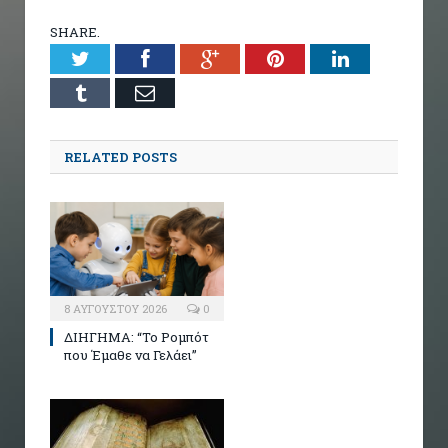
SHARE.
Twitter
Facebook
Google+
Pinterest
LinkedIn
Tumblr
Email
RELATED POSTS
8 ΑΥΓΟΎΣΤΟΥ 2026
0
ΔΙΗΓΗΜΑ: “Το Ρομπότ
που Έμαθε να Γελάει”