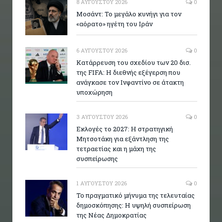
8 ΑΥΓΟΎΣΤΟΥ 2026
0
Μοσάντ: Το μεγάλο κυνήγι για τον
«αόρατο» ηγέτη του Ιράν
6 ΑΥΓΟΎΣΤΟΥ 2026
0
Κατάρρευση του σχεδίου των 20 δισ.
της FIFA: Η διεθνής εξέγερση που
ανάγκασε τον Ινφαντίνο σε άτακτη
υποχώρηση
3 ΑΥΓΟΎΣΤΟΥ 2026
0
Εκλογές το 2027: Η στρατηγική
Μητσοτάκη για εξάντληση της
τετραετίας και η μάχη της
συσπείρωσης
1 ΑΥΓΟΎΣΤΟΥ 2026
0
Το πραγματικό μήνυμα της τελευταίας
δημοσκόπησης: Η υψηλή συσπείρωση
της Νέας Δημοκρατίας