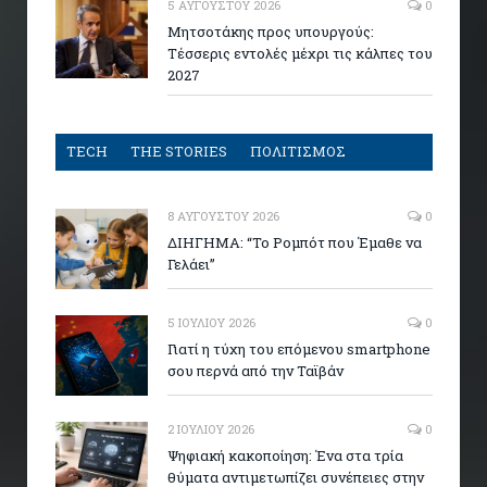
5 ΑΥΓΟΎΣΤΟΥ 2026
0
Μητσοτάκης προς υπουργούς:
Τέσσερις εντολές μέχρι τις κάλπες του
2027
TECH
THE STORIES
ΠΟΛΙΤΙΣΜΟΣ
8 ΑΥΓΟΎΣΤΟΥ 2026
0
ΔΙΗΓΗΜΑ: “Το Ρομπότ που Έμαθε να
Γελάει”
5 ΙΟΥΛΊΟΥ 2026
0
Γιατί η τύχη του επόμενου smartphone
σου περνά από την Ταϊβάν
2 ΙΟΥΛΊΟΥ 2026
0
Ψηφιακή κακοποίηση: Ένα στα τρία
θύματα αντιμετωπίζει συνέπειες στην