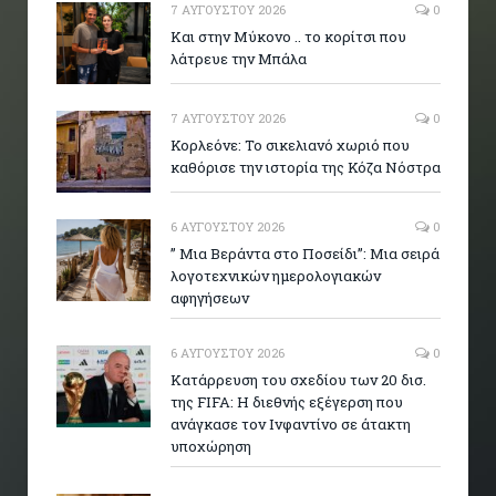
7 ΑΥΓΟΎΣΤΟΥ 2026
0
Και στην Μύκονο .. το κορίτσι που
λάτρευε την Μπάλα
7 ΑΥΓΟΎΣΤΟΥ 2026
0
Κορλεόνε: Το σικελιανό χωριό που
καθόρισε την ιστορία της Κόζα Νόστρα
6 ΑΥΓΟΎΣΤΟΥ 2026
0
” Μια Βεράντα στο Ποσείδι”: Μια σειρά
λογοτεχνικών ημερολογιακών
αφηγήσεων
6 ΑΥΓΟΎΣΤΟΥ 2026
0
Κατάρρευση του σχεδίου των 20 δισ.
της FIFA: Η διεθνής εξέγερση που
ανάγκασε τον Ινφαντίνο σε άτακτη
υποχώρηση