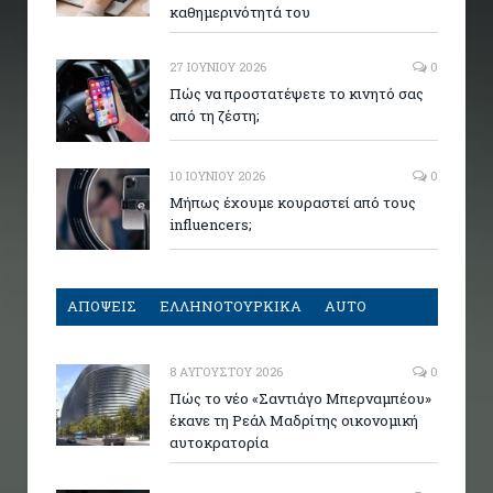
καθημερινότητά του
27 ΙΟΥΝΊΟΥ 2026
0
Πώς να προστατέψετε το κινητό σας
από τη ζέστη;
10 ΙΟΥΝΊΟΥ 2026
0
Μήπως έχουμε κουραστεί από τους
influencers;
ΑΠΟΨΕΙΣ
ΕΛΛΗΝΟΤΟΥΡΚΙΚΑ
AUTO
8 ΑΥΓΟΎΣΤΟΥ 2026
0
Πώς το νέο «Σαντιάγο Μπερναμπέου»
έκανε τη Ρεάλ Μαδρίτης οικονομική
αυτοκρατορία