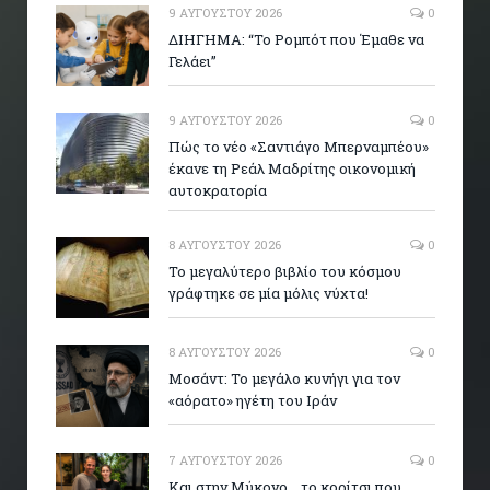
9 ΑΥΓΟΎΣΤΟΥ 2026
0
ΔΙΗΓΗΜΑ: “Το Ρομπότ που Έμαθε να
Γελάει”
9 ΑΥΓΟΎΣΤΟΥ 2026
0
Πώς το νέο «Σαντιάγο Μπερναμπέου»
έκανε τη Ρεάλ Μαδρίτης οικονομική
αυτοκρατορία
8 ΑΥΓΟΎΣΤΟΥ 2026
0
Το μεγαλύτερο βιβλίο του κόσμου
γράφτηκε σε μία μόλις νύχτα!
8 ΑΥΓΟΎΣΤΟΥ 2026
0
Μοσάντ: Το μεγάλο κυνήγι για τον
«αόρατο» ηγέτη του Ιράν
7 ΑΥΓΟΎΣΤΟΥ 2026
0
Και στην Μύκονο .. το κορίτσι που