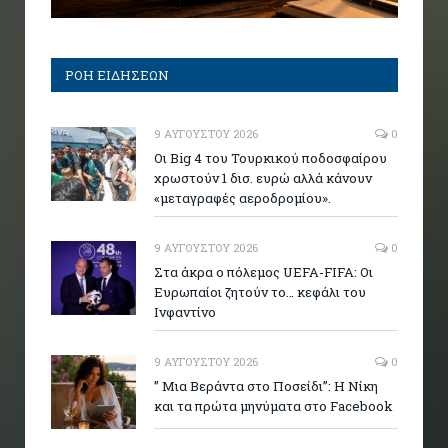
ΡΟΗ ΕΙΔΗΣΕΩΝ
9 ΑΥΓΟΎΣΤΟΥ 2026
0
Οι Big 4 του Τουρκικού ποδοσφαίρου
χρωστούν 1 δισ. ευρώ αλλά κάνουν
«μεταγραφές αεροδρομίου».
9 ΑΥΓΟΎΣΤΟΥ 2026
0
Στα άκρα ο πόλεμος UEFA-FIFA: Οι
Ευρωπαίοι ζητούν το… κεφάλι του
Ινφαντίνο
9 ΑΥΓΟΎΣΤΟΥ 2026
0
” Μια Βεράντα στο Ποσείδι”: Η Νίκη
και τα πρώτα μηνύματα στο Facebook