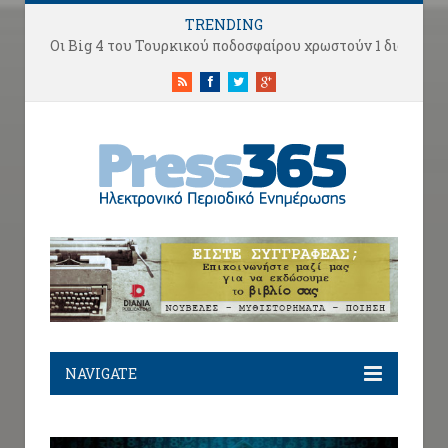
TRENDING
Οι Big 4 του Τουρκικού ποδοσφαίρου χρωστούν 1 δισ. ευρώ αλλά κάνουν «μεταγραφές αεροδρομίου».
RSS
Facebook
Twitter
Google+
NAVIGATE