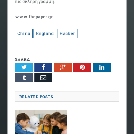
πιο σκληρή γραμμή.
www.thepaper.gr
China
England
Hacker
SHARE.
Twitter
Facebook
Google+
Pinterest
LinkedIn
Tumblr
Email
RELATED POSTS