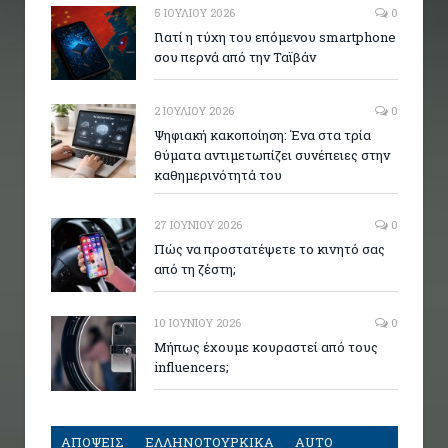
5 ΙΟΥΛΊΟΥ 2026
0
Γιατί η τύχη του επόμενου smartphone
σου περνά από την Ταϊβάν
2 ΙΟΥΛΊΟΥ 2026
0
Ψηφιακή κακοποίηση: Ένα στα τρία
θύματα αντιμετωπίζει συνέπειες στην
καθημερινότητά του
27 ΙΟΥΝΊΟΥ 2026
0
Πώς να προστατέψετε το κινητό σας
από τη ζέστη;
10 ΙΟΥΝΊΟΥ 2026
0
Μήπως έχουμε κουραστεί από τους
influencers;
ΑΠΟΨΕΙΣ
ΕΛΛΗΝΟΤΟΥΡΚΙΚΑ
AUTO