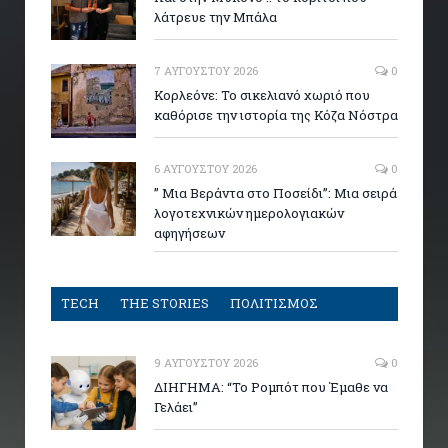
λάτρευε την Μπάλα
7 ΑΥΓΟΎΣΤΟΥ 2026
0
Κορλεόνε: Το σικελιανό χωριό που
καθόρισε την ιστορία της Κόζα Νόστρα
6 ΑΥΓΟΎΣΤΟΥ 2026
0
” Μια Βεράντα στο Ποσείδι”: Μια σειρά
λογοτεχνικών ημερολογιακών
αφηγήσεων
TECH
THE STORIES
ΠΟΛΙΤΙΣΜΟΣ
9 ΑΥΓΟΎΣΤΟΥ 2026
0
ΔΙΗΓΗΜΑ: “Το Ρομπότ που Έμαθε να
Γελάει”