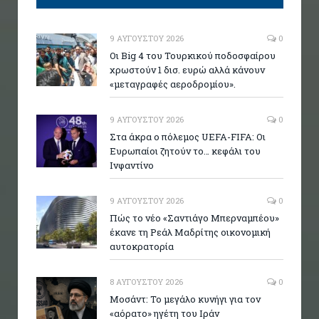
9 ΑΥΓΟΎΣΤΟΥ 2026
0
Οι Big 4 του Τουρκικού ποδοσφαίρου
χρωστούν 1 δισ. ευρώ αλλά κάνουν
«μεταγραφές αεροδρομίου».
9 ΑΥΓΟΎΣΤΟΥ 2026
0
Στα άκρα ο πόλεμος UEFA-FIFA: Οι
Ευρωπαίοι ζητούν το… κεφάλι του
Ινφαντίνο
9 ΑΥΓΟΎΣΤΟΥ 2026
0
Πώς το νέο «Σαντιάγο Μπερναμπέου»
έκανε τη Ρεάλ Μαδρίτης οικονομική
αυτοκρατορία
8 ΑΥΓΟΎΣΤΟΥ 2026
0
Μοσάντ: Το μεγάλο κυνήγι για τον
«αόρατο» ηγέτη του Ιράν