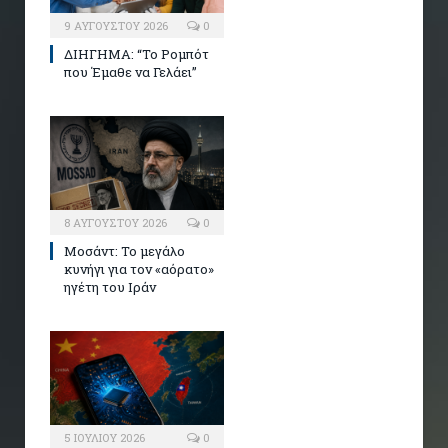
9 ΑΥΓΟΎΣΤΟΥ 2026
0
ΔΙΗΓΗΜΑ: “Το Ρομπότ
που Έμαθε να Γελάει”
8 ΑΥΓΟΎΣΤΟΥ 2026
0
Μοσάντ: Το μεγάλο
κυνήγι για τον «αόρατο»
ηγέτη του Ιράν
5 ΙΟΥΛΊΟΥ 2026
0