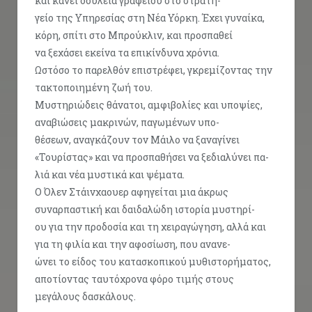
και κάνει δουλειά γραφείου στο στρατη-
γείο της Υπηρεσίας στη Νέα Υόρκη. Έχει γυναίκα,
κόρη, σπίτι στο Μπρούκλιν, και προσπαθεί
να ξεχάσει εκείνα τα επικίνδυνα χρόνια.
Ωστόσο το παρελθόν επιστρέφει, γκρεμίζοντας την
τακτοποιημένη ζωή του.
Μυστηριώδεις θάνατοι, αμφιβολίες και υποψίες,
αναβιώσεις μακρινών, παγωμένων υπο-
θέσεων, αναγκάζουν τον Μάιλο να ξαναγίνει
«Τουρίστας» και να προσπαθήσει να ξεδιαλύνει πα-
λιά και νέα μυστικά και ψέματα.
Ο Όλεν Στάινχαουερ αφηγείται μια άκρως
συναρπαστική και δαιδαλώδη ιστορία μυστηρί-
ου για την προδοσία και τη χειραγώγηση, αλλά και
για τη φιλία και την αφοσίωση, που ανανε-
ώνει το είδος του κατασκοπικού μυθιστορήματος,
αποτίοντας ταυτόχρονα φόρο τιμής στους
μεγάλους δασκάλους.