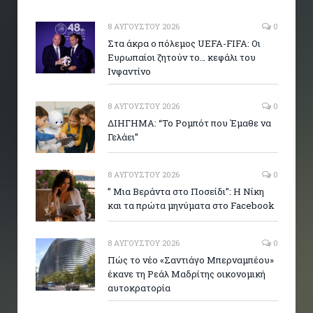
8 ΑΥΓΟΎΣΤΟΥ 2026
0
Στα άκρα ο πόλεμος UEFA-FIFA: Οι
Ευρωπαίοι ζητούν το… κεφάλι του
Ινφαντίνο
8 ΑΥΓΟΎΣΤΟΥ 2026
0
ΔΙΗΓΗΜΑ: “Το Ρομπότ που Έμαθε να
Γελάει”
8 ΑΥΓΟΎΣΤΟΥ 2026
0
” Μια Βεράντα στο Ποσείδι”: Η Νίκη
και τα πρώτα μηνύματα στο Facebook
8 ΑΥΓΟΎΣΤΟΥ 2026
0
Πώς το νέο «Σαντιάγο Μπερναμπέου»
έκανε τη Ρεάλ Μαδρίτης οικονομική
αυτοκρατορία