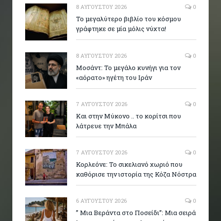
8 ΑΥΓΟΎΣΤΟΥ 2026
0
Το μεγαλύτερο βιβλίο του κόσμου
γράφτηκε σε μία μόλις νύχτα!
8 ΑΥΓΟΎΣΤΟΥ 2026
0
Μοσάντ: Το μεγάλο κυνήγι για τον
«αόρατο» ηγέτη του Ιράν
7 ΑΥΓΟΎΣΤΟΥ 2026
0
Και στην Μύκονο .. το κορίτσι που
λάτρευε την Μπάλα
7 ΑΥΓΟΎΣΤΟΥ 2026
0
Κορλεόνε: Το σικελιανό χωριό που
καθόρισε την ιστορία της Κόζα Νόστρα
6 ΑΥΓΟΎΣΤΟΥ 2026
0
” Μια Βεράντα στο Ποσείδι”: Μια σειρά