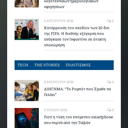
λογοτεχνικών ημερολογιακών
αφηγήσεων
6 ΑΥΓΟΎΣΤΟΥ 2026
0
Κατάρρευση του σχεδίου των 20 δισ.
της FIFA: Η διεθνής εξέγερση που
ανάγκασε τον Ινφαντίνο σε άτακτη
υποχώρηση
TECH
THE STORIES
ΠΟΛΙΤΙΣΜΟΣ
8 ΑΥΓΟΎΣΤΟΥ 2026
0
ΔΙΗΓΗΜΑ: “Το Ρομπότ που Έμαθε να
Γελάει”
5 ΙΟΥΛΊΟΥ 2026
0
Γιατί η τύχη του επόμενου smartphone
σου περνά από την Ταϊβάν