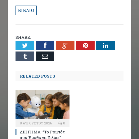
ΒΙΒΛΙΟ
SHARE.
Twitter
Facebook
Google+
Pinterest
LinkedIn
Tumblr
Email
RELATED POSTS
8 ΑΥΓΟΎΣΤΟΥ 2026
0
ΔΙΗΓΗΜΑ: “Το Ρομπότ
που Έμαθε να Γελάει”