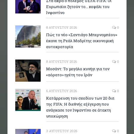
Στα άκρα ο πόλεμος UEFA-FIFA: Οι
Ευρωπαίοι ζητούν το… κεφάλι του
Ινφαντίνο
8 ΑΥΓΟΎΣΤΟΥ 2026
0
Πώς το νέο «Σαντιάγο Μπερναμπέου»
έκανε τη Ρεάλ Μαδρίτης οικονομική
αυτοκρατορία
8 ΑΥΓΟΎΣΤΟΥ 2026
0
Μοσάντ: Το μεγάλο κυνήγι για τον
«αόρατο» ηγέτη του Ιράν
6 ΑΥΓΟΎΣΤΟΥ 2026
0
Κατάρρευση του σχεδίου των 20 δισ.
της FIFA: Η διεθνής εξέγερση που
ανάγκασε τον Ινφαντίνο σε άτακτη
υποχώρηση
3 ΑΥΓΟΎΣΤΟΥ 2026
0