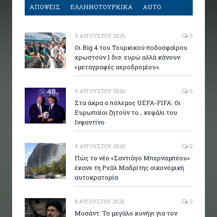
ΑΠΟΨΕΙΣ
ΕΛΛΗΝΟΤΟΥΡΚΙΚΑ
AUTO
9 ΑΥΓΟΎΣΤΟΥ 2026
0
Οι Big 4 του Τουρκικού ποδοσφαίρου
χρωστούν 1 δισ. ευρώ αλλά κάνουν
«μεταγραφές αεροδρομίου».
9 ΑΥΓΟΎΣΤΟΥ 2026
0
Στα άκρα ο πόλεμος UEFA-FIFA: Οι
Ευρωπαίοι ζητούν το… κεφάλι του
Ινφαντίνο
9 ΑΥΓΟΎΣΤΟΥ 2026
0
Πώς το νέο «Σαντιάγο Μπερναμπέου»
έκανε τη Ρεάλ Μαδρίτης οικονομική
αυτοκρατορία
8 ΑΥΓΟΎΣΤΟΥ 2026
0
Μοσάντ: Το μεγάλο κυνήγι για τον