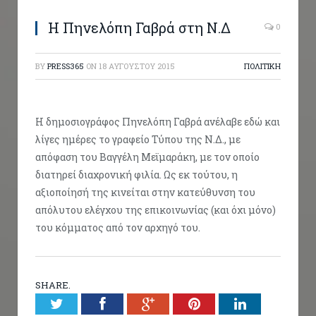
Η Πηνελόπη Γαβρά στη Ν.Δ
0
BY
PRESS365
ON
18 ΑΥΓΟΎΣΤΟΥ 2015
ΠΟΛΙΤΙΚΗ
Η δημοσιογράφος Πηνελόπη Γαβρά ανέλαβε εδώ και
λίγες ημέρες το γραφείο Τύπου της Ν.Δ., με
απόφαση του Βαγγέλη Μεϊμαράκη, με τον οποίο
διατηρεί διαχρονική φιλία. Ως εκ τούτου, η
αξιοποίησή της κινείται στην κατεύθυνση του
απόλυτου ελέγχου της επικοινωνίας (και όχι μόνο)
του κόμματος από τον αρχηγό του.
SHARE.
Twitter
Facebook
Google+
Pinterest
LinkedIn