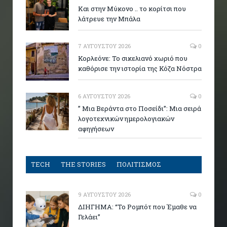
Και στην Μύκονο .. το κορίτσι που
λάτρευε την Μπάλα
7 ΑΥΓΟΎΣΤΟΥ 2026
0
Κορλεόνε: Το σικελιανό χωριό που
καθόρισε την ιστορία της Κόζα Νόστρα
6 ΑΥΓΟΎΣΤΟΥ 2026
0
” Μια Βεράντα στο Ποσείδι”: Μια σειρά
λογοτεχνικών ημερολογιακών
αφηγήσεων
TECH
THE STORIES
ΠΟΛΙΤΙΣΜΟΣ
9 ΑΥΓΟΎΣΤΟΥ 2026
0
ΔΙΗΓΗΜΑ: “Το Ρομπότ που Έμαθε να
Γελάει”