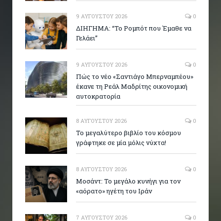
9 ΑΥΓΟΎΣΤΟΥ 2026
0
ΔΙΗΓΗΜΑ: “Το Ρομπότ που Έμαθε να
Γελάει”
9 ΑΥΓΟΎΣΤΟΥ 2026
0
Πώς το νέο «Σαντιάγο Μπερναμπέου»
έκανε τη Ρεάλ Μαδρίτης οικονομική
αυτοκρατορία
8 ΑΥΓΟΎΣΤΟΥ 2026
0
Το μεγαλύτερο βιβλίο του κόσμου
γράφτηκε σε μία μόλις νύχτα!
8 ΑΥΓΟΎΣΤΟΥ 2026
0
Μοσάντ: Το μεγάλο κυνήγι για τον
«αόρατο» ηγέτη του Ιράν
7 ΑΥΓΟΎΣΤΟΥ 2026
0