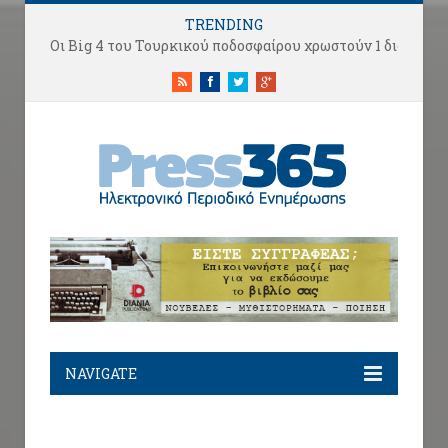
TRENDING
Στα άκρα ο πόλεμος UEFA-FIFA: Οι Ευρωπαίοι ζητούν το… κεφ
RSS
Facebook
Twitter
Google+
NAVIGATE