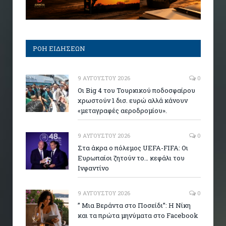
ΡΟΗ ΕΙΔΗΣΕΩΝ
9 ΑΥΓΟΎΣΤΟΥ 2026
0
Οι Big 4 του Τουρκικού ποδοσφαίρου
χρωστούν 1 δισ. ευρώ αλλά κάνουν
«μεταγραφές αεροδρομίου».
9 ΑΥΓΟΎΣΤΟΥ 2026
0
Στα άκρα ο πόλεμος UEFA-FIFA: Οι
Ευρωπαίοι ζητούν το… κεφάλι του
Ινφαντίνο
9 ΑΥΓΟΎΣΤΟΥ 2026
0
” Μια Βεράντα στο Ποσείδι”: Η Νίκη
και τα πρώτα μηνύματα στο Facebook