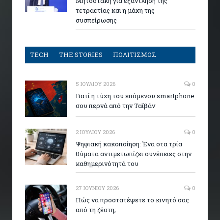
Μητσοτάκη για εξάντληση της
τετραετίας και η μάχη της
συσπείρωσης
TECH
THE STORIES
ΠΟΛΙΤΙΣΜΟΣ
5 ΙΟΥΛΊΟΥ 2026
0
Γιατί η τύχη του επόμενου smartphone
σου περνά από την Ταϊβάν
2 ΙΟΥΛΊΟΥ 2026
0
Ψηφιακή κακοποίηση: Ένα στα τρία
θύματα αντιμετωπίζει συνέπειες στην
καθημερινότητά του
27 ΙΟΥΝΊΟΥ 2026
0
Πώς να προστατέψετε το κινητό σας
από τη ζέστη;