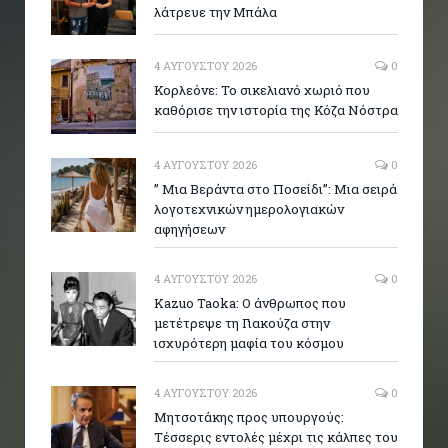
λάτρευε την Μπάλα
4 ΑΥΓΟΎΣΤΟΥ 2026
0
Κορλεόνε: Το σικελιανό χωριό που
καθόρισε την ιστορία της Κόζα Νόστρα
4 ΑΥΓΟΎΣΤΟΥ 2026
0
” Μια Βεράντα στο Ποσείδι”: Μια σειρά
λογοτεχνικών ημερολογιακών
αφηγήσεων
4 ΑΥΓΟΎΣΤΟΥ 2026
0
Kazuo Taoka: Ο άνθρωπος που
μετέτρεψε τη Γιακούζα στην
ισχυρότερη μαφία του κόσμου
4 ΑΥΓΟΎΣΤΟΥ 2026
0
Μητσοτάκης προς υπουργούς:
Τέσσερις εντολές μέχρι τις κάλπες του