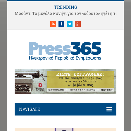
TRENDING
Και στην Μύκονο .. το κορίτσι που λάτρευε την Μπάλα
RSS
Facebook
Twitter
Google+
NAVIGATE