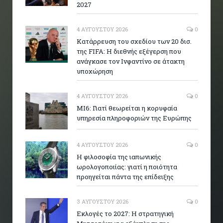
2027
4 ΑΥΓΟΎΣΤΟΥ 2026
0
Κατάρρευση του σχεδίου των 20 δισ.
της FIFA: Η διεθνής εξέγερση που
ανάγκασε τον Ινφαντίνο σε άτακτη
υποχώρηση
4 ΑΥΓΟΎΣΤΟΥ 2026
0
MI6: Γιατί θεωρείται η κορυφαία
υπηρεσία πληροφοριών της Ευρώπης
4 ΑΥΓΟΎΣΤΟΥ 2026
0
Η φιλοσοφία της ιαπωνικής
ωρολογοποιίας: γιατί η ποιότητα
προηγείται πάντα της επίδειξης
3 ΑΥΓΟΎΣΤΟΥ 2026
0
Εκλογές το 2027: Η στρατηγική