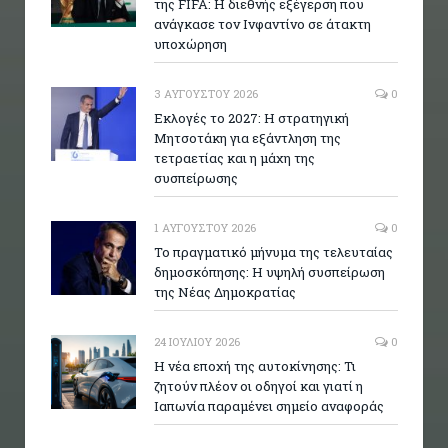
της FIFA: Η διεθνής εξέγερση που
ανάγκασε τον Ινφαντίνο σε άτακτη
υποχώρηση
3 ΑΥΓΟΎΣΤΟΥ 2026
0
Εκλογές το 2027: Η στρατηγική
Μητσοτάκη για εξάντληση της
τετραετίας και η μάχη της
συσπείρωσης
1 ΑΥΓΟΎΣΤΟΥ 2026
0
Το πραγματικό μήνυμα της τελευταίας
δημοσκόπησης: Η υψηλή συσπείρωση
της Νέας Δημοκρατίας
24 ΙΟΥΛΊΟΥ 2026
0
Η νέα εποχή της αυτοκίνησης: Τι
ζητούν πλέον οι οδηγοί και γιατί η
Ιαπωνία παραμένει σημείο αναφοράς