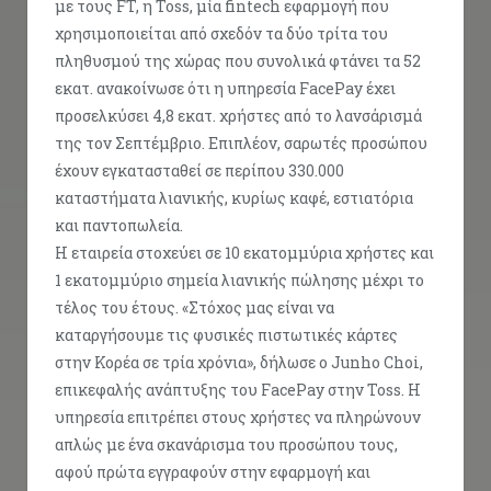
με τους FT, η Toss, μία fintech εφαρμογή που
χρησιμοποιείται από σχεδόν τα δύο τρίτα του
πληθυσμού της χώρας που συνολικά φτάνει τα 52
εκατ. ανακοίνωσε ότι η υπηρεσία FacePay έχει
προσελκύσει 4,8 εκατ. χρήστες από το λανσάρισμά
της τον Σεπτέμβριο. Επιπλέον, σαρωτές προσώπου
έχουν εγκατασταθεί σε περίπου 330.000
καταστήματα λιανικής, κυρίως καφέ, εστιατόρια
και παντοπωλεία.
Η εταιρεία στοχεύει σε 10 εκατομμύρια χρήστες και
1 εκατομμύριο σημεία λιανικής πώλησης μέχρι το
τέλος του έτους. «Στόχος μας είναι να
καταργήσουμε τις φυσικές πιστωτικές κάρτες
στην Κορέα σε τρία χρόνια», δήλωσε ο Junho Choi,
επικεφαλής ανάπτυξης του FacePay στην Toss. Η
υπηρεσία επιτρέπει στους χρήστες να πληρώνουν
απλώς με ένα σκανάρισμα του προσώπου τους,
αφού πρώτα εγγραφούν στην εφαρμογή και