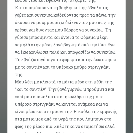
έδωσα νερό και έψαχνε τις πιτζάμες της.
Έτσι αποφάσισα να τη βοηθήσω. Της έβγαλα τις
γόβες και συνέχισα χαϊδεύοντας προς τα πάνω, την
άκουσα να μουρμουρίζει δείχνοντας μου πως της
αρέσει και δίνοντας μου θάρρος να συνεχίσω. Τη
γύρισα μπρούμυτα και άνοιξα το φόρεμα μέχρι
χαμηλά στην μέση, ξανά βογκητά από την ίδια. Εγώ
να έχω καυλώσει πολύ και αποφασίζω να συνεχίσω.
Της βγάζω σιγά-σιγά το φόρεμα και την έχω αφήσει
με το σουτιέν και το υπέροχο μαύρο στρινγκάκι
της.
Μου λέει με κλειστά τα μάτια μέσα στη μέθη της
“και το σουτιέν”. Την ξανά γυρνάω μπρούμυτα και
εκεί μου αποκαλύπτεται η κωλάρα της με το
υπέροχο στρινγκάκι να χάνεται ανάμεσα και να
είναι μέσα και στο μουνί της. Η καύλα της εμφανής
στα μάτια μου από τα υγρά της που λάμπουν στο
φως της μέρας πια. Σκέφτηκα να σταματήσω αλλά