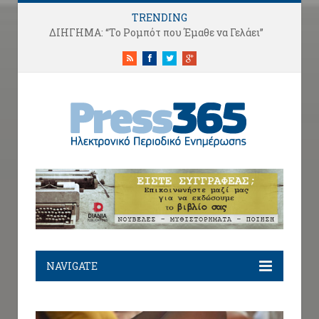
TRENDING
ΔΙΗΓΗΜΑ: “Το Ρομπότ που Έμαθε να Γελάει”
RSS
Facebook
Twitter
Google+
NAVIGATE