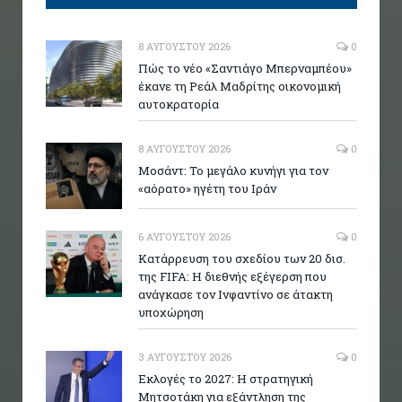
8 ΑΥΓΟΎΣΤΟΥ 2026
0
Πώς το νέο «Σαντιάγο Μπερναμπέου»
έκανε τη Ρεάλ Μαδρίτης οικονομική
αυτοκρατορία
8 ΑΥΓΟΎΣΤΟΥ 2026
0
Μοσάντ: Το μεγάλο κυνήγι για τον
«αόρατο» ηγέτη του Ιράν
6 ΑΥΓΟΎΣΤΟΥ 2026
0
Κατάρρευση του σχεδίου των 20 δισ.
της FIFA: Η διεθνής εξέγερση που
ανάγκασε τον Ινφαντίνο σε άτακτη
υποχώρηση
3 ΑΥΓΟΎΣΤΟΥ 2026
0
Εκλογές το 2027: Η στρατηγική
Μητσοτάκη για εξάντληση της