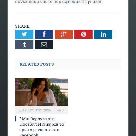
συνεχίσουμε αυτό που αφήσαμε στην μέση.
SHARE.
Twitter
Facebook
Google+
Pinterest
LinkedIn
Tumblr
Email
RELATED POSTS
8 ΑΥΓΟΎΣΤΟΥ 2026
0
” Μια Βεράντα στο
Ποσείδι”: Η Νίκη και τα
πρώτα μηνύματα στο
Facebook