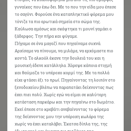
γυναίκες που έχω δει. Με το που την είδα μου έπεσε
το σαγόνι. Φορούσε ένα καταπληκτικό φόρεμα μου
τόνιζε τα πιο ερωτικά σημεία στο σώμα της.
Καύλωσα αμέσως και σκέφτηκα τι μουνί γαμάει ο
ξάδερφος. Την πήρα και φύγαμε.
Πήγαμε σε ένα μαγαζί που πηγαίναμε συχνά.
Αρχίσαμε να πίνουμε, να μιλάμε, να ερχόμαστε πιο
κοντά. Το αλκοόλ έκανε την δουλειά του και η
μουσική έδενε κατάλληλα. Χόρεψε κάποια στιγμή
και θαύμαζα το υπέροχο κορμί της. Με τα πολλά
είχε φτάσει έξι το πρωί. Πηγαίνοντας τη λοιπόν στο
ξενοδοχείου βλέπω να παραπατάει δείχνοντας πως
έχει πιει πολύ. Χωρίς εγώ να είμαι σε καλύτερη
κατάσταση παρκάρω και την πηγαίνω στο δωμάτιο.
Εκεί έπεσε στο κρεβάτι ανεβαίνοντας το φόρεμα
της δείχνοντας μου την υπέροχη κωλάρα της
χωρίς να έχει καταλάβει. Έκατσα δίπλα της, της