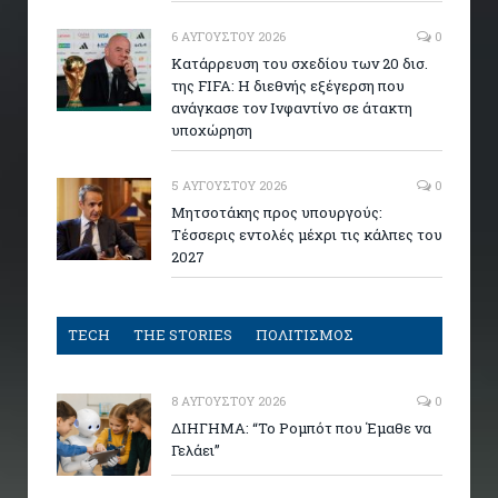
6 ΑΥΓΟΎΣΤΟΥ 2026
0
Κατάρρευση του σχεδίου των 20 δισ.
της FIFA: Η διεθνής εξέγερση που
ανάγκασε τον Ινφαντίνο σε άτακτη
υποχώρηση
5 ΑΥΓΟΎΣΤΟΥ 2026
0
Μητσοτάκης προς υπουργούς:
Τέσσερις εντολές μέχρι τις κάλπες του
2027
TECH
THE STORIES
ΠΟΛΙΤΙΣΜΟΣ
8 ΑΥΓΟΎΣΤΟΥ 2026
0
ΔΙΗΓΗΜΑ: “Το Ρομπότ που Έμαθε να
Γελάει”