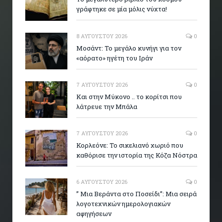
γράφτηκε σε μία μόλις νύχτα!
8 ΑΥΓΟΎΣΤΟΥ 2026
0
Μοσάντ: Το μεγάλο κυνήγι για τον
«αόρατο» ηγέτη του Ιράν
7 ΑΥΓΟΎΣΤΟΥ 2026
0
Και στην Μύκονο .. το κορίτσι που
λάτρευε την Μπάλα
7 ΑΥΓΟΎΣΤΟΥ 2026
0
Κορλεόνε: Το σικελιανό χωριό που
καθόρισε την ιστορία της Κόζα Νόστρα
6 ΑΥΓΟΎΣΤΟΥ 2026
0
” Μια Βεράντα στο Ποσείδι”: Μια σειρά
λογοτεχνικών ημερολογιακών
αφηγήσεων