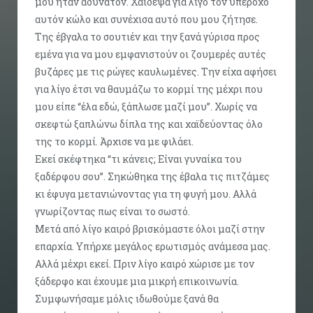
μου ήταν αδύνατον. Χάιδεψα για λίγο τον υπέροχο
αυτόν κώλο και συνέχισα αυτό που μου ζήτησε.
Της έβγαλα το σουτιέν και την ξανά γύρισα προς
εμένα για να μου εμφανιστούν οι ζουμερές αυτές
βυζάρες με τις ρώγες καυλωμένες. Την είχα αφήσει
για λίγο έτσι να θαυμάζω το κορμί της μέχρι που
μου είπε “έλα εδώ, ξάπλωσε μαζί μου”. Χωρίς να
σκεφτώ ξαπλώνω δίπλα της και χαϊδεύοντας όλο
της το κορμί. Άρχισε να με φιλάει.
Εκεί σκέφτηκα “τι κάνεις; Είναι γυναίκα του
ξαδέρφου σου”. Σηκώθηκα της έβαλα τις πιτζάμες
κι έφυγα μετανιώνοντας για τη φυγή μου. Αλλά
γνωρίζοντας πως είναι το σωστό.
Μετά από λίγο καιρό βρισκόμαστε όλοι μαζί στην
επαρχία. Υπήρχε μεγάλος ερωτισμός ανάμεσα μας.
Αλλά μέχρι εκεί. Πριν λίγο καιρό χώρισε με τον
ξάδερφο και έχουμε μια μικρή επικοινωνία.
Συμφωνήσαμε μόλις ιδωθούμε ξανά θα