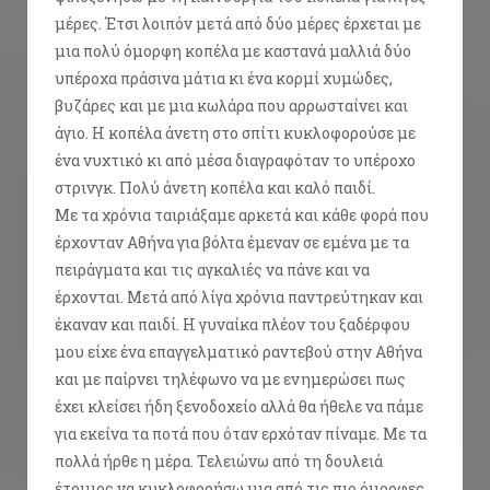
μέρες. Έτσι λοιπόν μετά από δύο μέρες έρχεται με
μια πολύ όμορφη κοπέλα με καστανά μαλλιά δύο
υπέροχα πράσινα μάτια κι ένα κορμί χυμώδες,
βυζάρες και με μια κωλάρα που αρρωσταίνει και
άγιο. Η κοπέλα άνετη στο σπίτι κυκλοφορούσε με
ένα νυχτικό κι από μέσα διαγραφόταν το υπέροχο
στρινγκ. Πολύ άνετη κοπέλα και καλό παιδί.
Με τα χρόνια ταιριάξαμε αρκετά και κάθε φορά που
έρχονταν Αθήνα για βόλτα έμεναν σε εμένα με τα
πειράγματα και τις αγκαλιές να πάνε και να
έρχονται. Μετά από λίγα χρόνια παντρεύτηκαν και
έκαναν και παιδί. Η γυναίκα πλέον του ξαδέρφου
μου είχε ένα επαγγελματικό ραντεβού στην Αθήνα
και με παίρνει τηλέφωνο να με ενημερώσει πως
έχει κλείσει ήδη ξενοδοχείο αλλά θα ήθελε να πάμε
για εκείνα τα ποτά που όταν ερχόταν πίναμε. Με τα
πολλά ήρθε η μέρα. Τελειώνω από τη δουλειά
έτοιμος να κυκλοφορήσω μια από τις πιο όμορφες