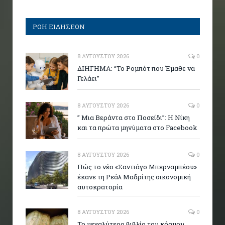
ΡΟΗ ΕΙΔΗΣΕΩΝ
8 ΑΥΓΟΎΣΤΟΥ 2026
0
ΔΙΗΓΗΜΑ: “Το Ρομπότ που Έμαθε να
Γελάει”
8 ΑΥΓΟΎΣΤΟΥ 2026
0
” Μια Βεράντα στο Ποσείδι”: Η Νίκη
και τα πρώτα μηνύματα στο Facebook
8 ΑΥΓΟΎΣΤΟΥ 2026
0
Πώς το νέο «Σαντιάγο Μπερναμπέου»
έκανε τη Ρεάλ Μαδρίτης οικονομική
αυτοκρατορία
8 ΑΥΓΟΎΣΤΟΥ 2026
0
Το μεγαλύτερο βιβλίο του κόσμου