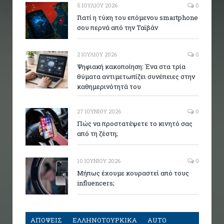
5 ΙΟΥΛΊΟΥ 2026
0
Γιατί η τύχη του επόμενου smartphone
σου περνά από την Ταϊβάν
2 ΙΟΥΛΊΟΥ 2026
0
Ψηφιακή κακοποίηση: Ένα στα τρία
θύματα αντιμετωπίζει συνέπειες στην
καθημερινότητά του
27 ΙΟΥΝΊΟΥ 2026
0
Πώς να προστατέψετε το κινητό σας
από τη ζέστη;
10 ΙΟΥΝΊΟΥ 2026
0
Μήπως έχουμε κουραστεί από τους
influencers;
ΑΠΟΨΕΙΣ
ΕΛΛΗΝΟΤΟΥΡΚΙΚΑ
AUTO