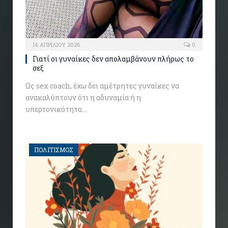
16 ΑΠΡΙΛΊΟΥ 2026
0
Γιατί οι γυναίκες δεν απολαμβάνουν πλήρως το
σεξ
Ως sex coach, έχω δει αμέτρητες γυναίκες να
ανακαλύπτουν ότι η αδυναμία ή η
υπερτονικότητα…
ΠΟΛΙΤΙΣΜΟΣ