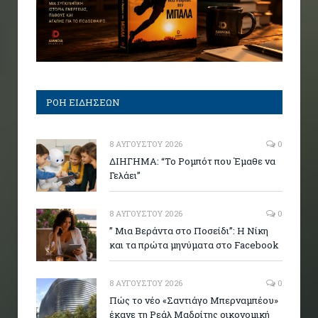
ΡΟΗ ΕΙΔΗΣΕΩΝ
8 ΑΥΓΟΎΣΤΟΥ 2026
0
ΔΙΗΓΗΜΑ: “Το Ρομπότ που Έμαθε να
Γελάει”
8 ΑΥΓΟΎΣΤΟΥ 2026
0
” Μια Βεράντα στο Ποσείδι”: Η Νίκη
και τα πρώτα μηνύματα στο Facebook
8 ΑΥΓΟΎΣΤΟΥ 2026
0
Πώς το νέο «Σαντιάγο Μπερναμπέου»
έκανε τη Ρεάλ Μαδρίτης οικονομική