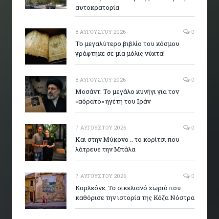
αυτοκρατορία
8 ΑΥΓΟΎΣΤΟΥ 2026
0
Το μεγαλύτερο βιβλίο του κόσμου
γράφτηκε σε μία μόλις νύχτα!
8 ΑΥΓΟΎΣΤΟΥ 2026
0
Μοσάντ: Το μεγάλο κυνήγι για τον
«αόρατο» ηγέτη του Ιράν
7 ΑΥΓΟΎΣΤΟΥ 2026
0
Και στην Μύκονο .. το κορίτσι που
λάτρευε την Μπάλα
7 ΑΥΓΟΎΣΤΟΥ 2026
0
Κορλεόνε: Το σικελιανό χωριό που
καθόρισε την ιστορία της Κόζα Νόστρα