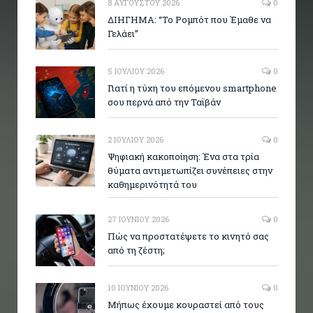
8 ΑΥΓΟΎΣΤΟΥ 2026
0
ΔΙΗΓΗΜΑ: “Το Ρομπότ που Έμαθε να
Γελάει”
5 ΙΟΥΛΊΟΥ 2026
0
Γιατί η τύχη του επόμενου smartphone
σου περνά από την Ταϊβάν
2 ΙΟΥΛΊΟΥ 2026
0
Ψηφιακή κακοποίηση: Ένα στα τρία
θύματα αντιμετωπίζει συνέπειες στην
καθημερινότητά του
27 ΙΟΥΝΊΟΥ 2026
0
Πώς να προστατέψετε το κινητό σας
από τη ζέστη;
10 ΙΟΥΝΊΟΥ 2026
0
Μήπως έχουμε κουραστεί από τους