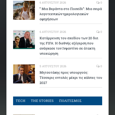
6 ΑΥΓΟΎΣΤΟΥ 2026
0
” Μια Βεράντα στο Ποσείδι”: Μια σειρά
λογοτεχνικών ημερολογιακών
αφηγήσεων
6 ΑΥΓΟΎΣΤΟΥ 2026
0
Κατάρρευση του σχεδίου των 20 δισ.
της FIFA: Η διεθνής εξέγερση που
ανάγκασε τον Ινφαντίνο σε άτακτη
υποχώρηση
5 ΑΥΓΟΎΣΤΟΥ 2026
0
Μητσοτάκης προς υπουργούς:
Τέσσερις εντολές μέχρι τις κάλπες του
2027
TECH
THE STORIES
ΠΟΛΙΤΙΣΜΟΣ