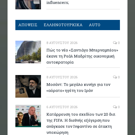
influencers;
ΑΠΟΨΕΙΣ
ΕΛΛΗΝΟΤΟΥΡΚΙΚΑ
AUTO
8 ΑΥΓΟΎΣΤΟΥ 2026
0
Πώς το νέο «Σαντιάγο Μπερναμπέου»
έκανε τη Ρεάλ Μαδρίτης οικονομική
αυτοκρατορία
8 ΑΥΓΟΎΣΤΟΥ 2026
0
Μοσάντ: Το μεγάλο κυνήγι για τον
«αόρατο» ηγέτη του Ιράν
6 ΑΥΓΟΎΣΤΟΥ 2026
0
Κατάρρευση του σχεδίου των 20 δισ.
της FIFA: Η διεθνής εξέγερση που
ανάγκασε τον Ινφαντίνο σε άτακτη
υποχώρηση