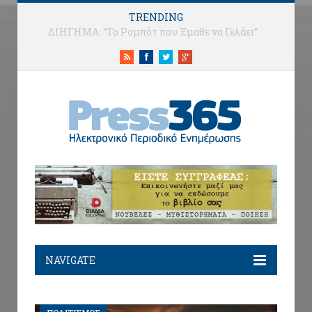
TRENDING
” Μια Βεράντα στο Ποσείδι”: Η Νίκη και τα πρώτα μηνύματα στο Facebook
RSS
Facebook
Twitter
Google+
NAVIGATE