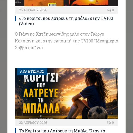
26 ΑΠΡΙΛΊΟΥ 2026
0
«Το κορίτσι που λάτρευε τη μπάλα» στην TV100
(Video)
Ο Γιάννης Χατζηιωαννίδης μιλά στον Γιώργο
Κατσιάνη και στην εκπομπή της TV100 “Μεσημέρια
Σαββάτου” για…
ΑΘΛΗΤΙΣΜΟΣ
22 ΑΠΡΙΛΊΟΥ 2026
0
Το Κορίτσι που Λάτρευε τη Μπάλα: Όταν τα