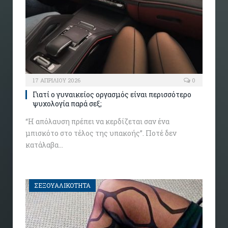
17 ΑΠΡΙΛΊΟΥ 2026
0
Γιατί ο γυναικείος οργασμός είναι περισσότερο
ψυχολογία παρά σεξ;
“Η απόλαυση πρέπει να κερδίζεται σαν ένα
μπισκότο στο τέλος της υπακοής”. Ποτέ δεν
κατάλαβα…
ΣΕΞΟΥΑΛΙΚΟΤΗΤΑ