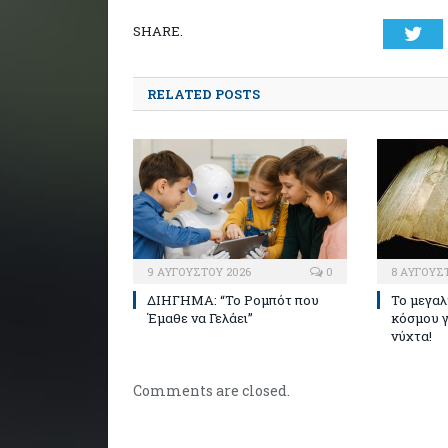
SHARE.
Twi
RELATED POSTS
9 ΑΥΓΟΎΣΤΟΥ 2026
0
8 ΑΥΓΟΎΣ
ΔΙΗΓΗΜΑ: “Το Ρομπότ που
Το μεγαλ
Έμαθε να Γελάει”
κόσμου γ
νύχτα!
Comments are closed.