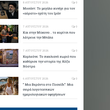
8 ΑΥΓΟΎΣΤΟΥ 2026
0
Μοσάντ: Το μεγάλο κυνήγι για τον
«αόρατο» ηγέτη του Ιράν
7 ΑΥΓΟΎΣΤΟΥ 2026
0
Και στην Μύκονο .. το κορίτσι που
λάτρευε την Μπάλα
7 ΑΥΓΟΎΣΤΟΥ 2026
0
Κορλεόνε: Το σικελιανό χωριό που
καθόρισε την ιστορία της Κόζα
Νόστρα
6 ΑΥΓΟΎΣΤΟΥ 2026
0
” Μια Βεράντα στο Ποσείδι”: Μια
σειρά λογοτεχνικών
ημερολογιακών αφηγήσεων