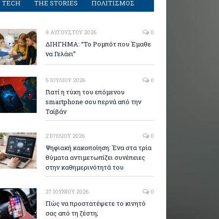
TECH
THE STORIES
ΠΟΛΙΤΙΣΜΟΣ
9 ΑΥΓΟΎΣΤΟΥ 2026
0
ΔΙΗΓΗΜΑ: “Το Ρομπότ που Έμαθε
να Γελάει”
5 ΙΟΥΛΊΟΥ 2026
0
Γιατί η τύχη του επόμενου
smartphone σου περνά από την
Ταϊβάν
2 ΙΟΥΛΊΟΥ 2026
0
Ψηφιακή κακοποίηση: Ένα στα τρία
θύματα αντιμετωπίζει συνέπειες
στην καθημερινότητά του
27 ΙΟΥΝΊΟΥ 2026
0
Πώς να προστατέψετε το κινητό
σας από τη ζέστη;