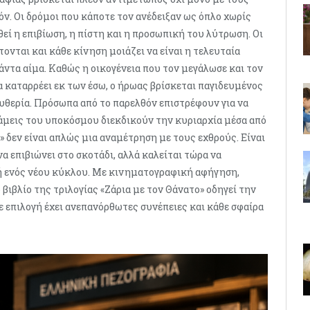
θόν. Οι δρόμοι που κάποτε τον ανέδειξαν ως όπλο χωρίς
θεί η επιβίωση, η πίστη και η προσωπική του λύτρωση. Οι
ονται και κάθε κίνηση μοιάζει να είναι η τελευταία
πάντα αίμα. Καθώς η οικογένεια που τον μεγάλωσε και τον
α καταρρέει εκ των έσω, ο ήρωας βρίσκεται παγιδευμένος
ευθερία. Πρόσωπα από το παρελθόν επιστρέφουν για να
άμεις του υποκόσμου διεκδικούν την κυριαρχία μέσα από
 δεν είναι απλώς μια αναμέτρηση με τους εχθρούς. Είναι
α επιβιώνει στο σκοτάδι, αλλά καλείται τώρα να
αρχή ενός νέου κύκλου. Με κινηματογραφική αφήγηση,
βιβλίο της τριλογίας «Ζάρια με τον Θάνατο» οδηγεί την
ε επιλογή έχει ανεπανόρθωτες συνέπειες και κάθε σφαίρα