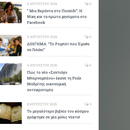
9 ΑΥΓΟΎΣΤΟΥ 2026
0
” Μια Βεράντα στο Ποσείδι”: Η
Νίκη και τα πρώτα μηνύματα στο
Facebook
9 ΑΥΓΟΎΣΤΟΥ 2026
0
ΔΙΗΓΗΜΑ: “Το Ρομπότ που Έμαθε
να Γελάει”
9 ΑΥΓΟΎΣΤΟΥ 2026
0
Πώς το νέο «Σαντιάγο
Μπερναμπέου» έκανε τη Ρεάλ
Μαδρίτης οικονομική
αυτοκρατορία
8 ΑΥΓΟΎΣΤΟΥ 2026
0
Το μεγαλύτερο βιβλίο του κόσμου
γράφτηκε σε μία μόλις νύχτα!