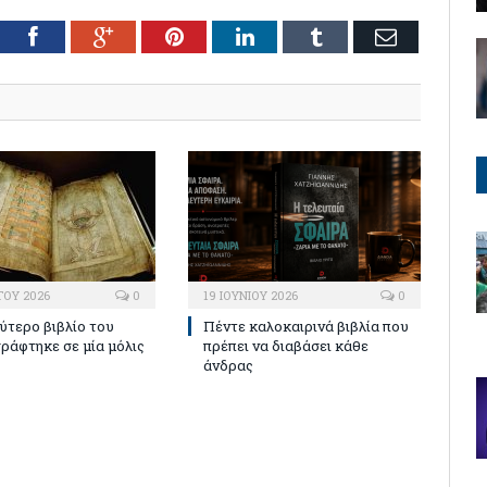
tter
Facebook
Google+
Pinterest
LinkedIn
Tumblr
Email
ΤΟΥ 2026
0
19 ΙΟΥΝΊΟΥ 2026
0
ύτερο βιβλίο του
Πέντε καλοκαιρινά βιβλία που
ράφτηκε σε μία μόλις
πρέπει να διαβάσει κάθε
άνδρας