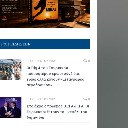
ΡΟΗ ΕΙΔΗΣΕΩΝ
9 ΑΥΓΟΎΣΤΟΥ 2026
0
Οι Big 4 του Τουρκικού
ποδοσφαίρου χρωστούν 1 δισ.
ευρώ αλλά κάνουν «μεταγραφές
αεροδρομίου».
9 ΑΥΓΟΎΣΤΟΥ 2026
0
Στα άκρα ο πόλεμος UEFA-FIFA: Οι
Ευρωπαίοι ζητούν το… κεφάλι του
Ινφαντίνο