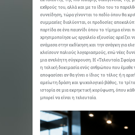
εχθρούς του, αλλά και με το ίδιο του το παρελ
συνείδηση, τώρα γίνονται το πεδίο όπου θα κρι
συμμαχίες διαλύονται, οι προδοσίες αποκαλύπτ
παρτίδα σε ένα παιχνίδι όπου το τίμημα είναι 
χρησιμοποίησε ως εργαλείο εξουσίας αρχίζει ν
ανάμεσα στην εκδίκηση και την ανάγκη για ελ
κλείσουν παλιούς λογαριασμούς, ενώ νέες δυν
μια ανελέητη σύγκρουση. Η «Τελευταία Σφαίρα»
η τελική δοκιμασία ενός ανθρώπου που έμαθε ν
αποφασίσει αν θα γίνει ο ίδιος το τέλος ή η 
αμείωτη δράση και ψυχολογικό βάθος, το τρίτο 
ιστορία σε μια εκρηκτική κορύφωση, όπου κάθ
μπορεί να είναι η τελευταία.