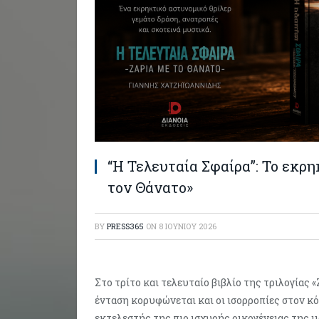
“Η Τελευταία Σφαίρα”: Το εκρη
τον Θάνατο»
BY
PRESS365
ON
8 ΙΟΥΝΊΟΥ 2026
Στο τρίτο και τελευταίο βιβλίο της τριλογίας «
ένταση κορυφώνεται και οι ισορροπίες στον κ
εκτελεστής της πιο ισχυρής οικογένειας της 