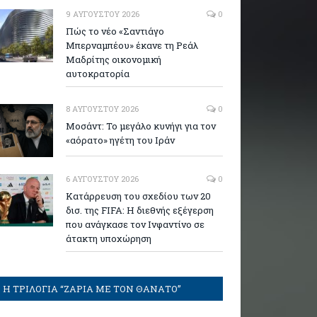
9 ΑΥΓΟΎΣΤΟΥ 2026
0
Πώς το νέο «Σαντιάγο
Μπερναμπέου» έκανε τη Ρεάλ
Μαδρίτης οικονομική
αυτοκρατορία
8 ΑΥΓΟΎΣΤΟΥ 2026
0
Μοσάντ: Το μεγάλο κυνήγι για τον
«αόρατο» ηγέτη του Ιράν
6 ΑΥΓΟΎΣΤΟΥ 2026
0
Κατάρρευση του σχεδίου των 20
δισ. της FIFA: Η διεθνής εξέγερση
που ανάγκασε τον Ινφαντίνο σε
άτακτη υποχώρηση
Η ΤΡΙΛΟΓΙΑ “ΖΑΡΙΑ ΜΕ ΤΟΝ ΘΑΝΑΤΟ”