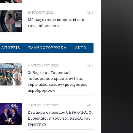
10 ΙΟΥΝΊΟΥ 2026
0
Μήπως έχουμε κουραστεί από
τους influencers;
ΑΠΟΨΕΙΣ
ΕΛΛΗΝΟΤΟΥΡΚΙΚΑ
AUTO
9 ΑΥΓΟΎΣΤΟΥ 2026
0
Οι Big 4 του Τουρκικού
ποδοσφαίρου χρωστούν 1 δισ.
ευρώ αλλά κάνουν «μεταγραφές
αεροδρομίου».
9 ΑΥΓΟΎΣΤΟΥ 2026
0
Στα άκρα ο πόλεμος UEFA-FIFA: Οι
Ευρωπαίοι ζητούν το… κεφάλι του
Ινφαντίνο