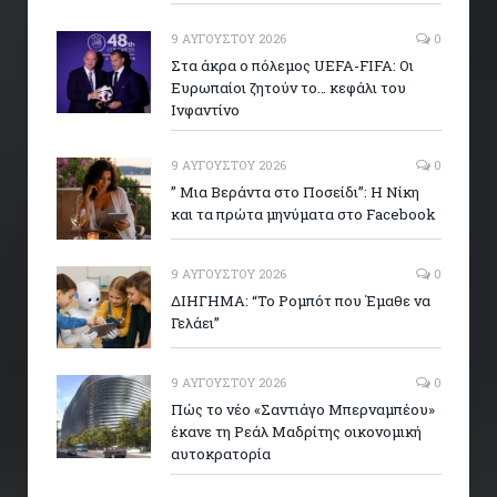
9 ΑΥΓΟΎΣΤΟΥ 2026
0
Στα άκρα ο πόλεμος UEFA-FIFA: Οι
Ευρωπαίοι ζητούν το… κεφάλι του
Ινφαντίνο
9 ΑΥΓΟΎΣΤΟΥ 2026
0
” Μια Βεράντα στο Ποσείδι”: Η Νίκη
και τα πρώτα μηνύματα στο Facebook
9 ΑΥΓΟΎΣΤΟΥ 2026
0
ΔΙΗΓΗΜΑ: “Το Ρομπότ που Έμαθε να
Γελάει”
9 ΑΥΓΟΎΣΤΟΥ 2026
0
Πώς το νέο «Σαντιάγο Μπερναμπέου»
έκανε τη Ρεάλ Μαδρίτης οικονομική
αυτοκρατορία