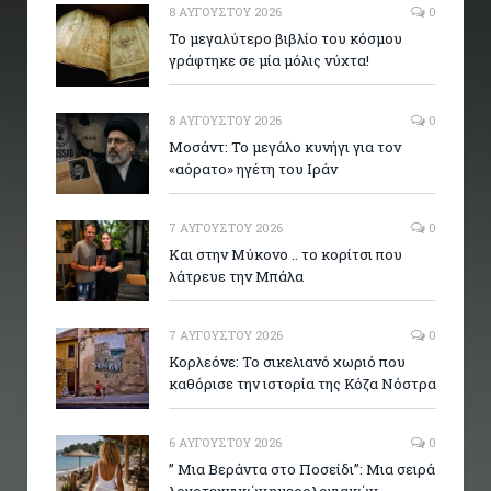
8 ΑΥΓΟΎΣΤΟΥ 2026
0
Το μεγαλύτερο βιβλίο του κόσμου
γράφτηκε σε μία μόλις νύχτα!
8 ΑΥΓΟΎΣΤΟΥ 2026
0
Μοσάντ: Το μεγάλο κυνήγι για τον
«αόρατο» ηγέτη του Ιράν
7 ΑΥΓΟΎΣΤΟΥ 2026
0
Και στην Μύκονο .. το κορίτσι που
λάτρευε την Μπάλα
7 ΑΥΓΟΎΣΤΟΥ 2026
0
Κορλεόνε: Το σικελιανό χωριό που
καθόρισε την ιστορία της Κόζα Νόστρα
6 ΑΥΓΟΎΣΤΟΥ 2026
0
” Μια Βεράντα στο Ποσείδι”: Μια σειρά