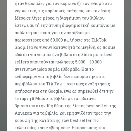
ήταν θεραπείες για τον καρκίνο (!), τον εθισμό στα
ναρκωτικά, τις καρδιακές παθήσεις και τον έρπη…
Μέσα σε λίγες μέρες, η διαφήμιση του βιβλίου
έστεψε αυτή την άτυπη διαφημιστική καμπάνια με
απόλυτη επιτυχία: για την ακρίβεια με
περισσότερες από 60.000 πωλήσεις στο TikTok
Shop. Για να γίνουν κατανοητά τα μεγέθη, ας πούμε
εδώ ότι για να μπει ένα βιβλίο στη λίστα με τα best
sellers απαιτούνται πωλήσεις 5.000 – 10.000
αντιτύπων μέσα σε μία εβδομάδα. Και το
ενδιαφέρον για το βιβλίο δεν περιορίστηκε στο
περιβάλλον του Tik Tok – σχετικές αναζητήσεις
υπήρχαν και στη Google, ενώ ας σημειωθεί ότι την
Τετάρτη 8 Μαΐου το βιβλίο με τα… βότανα
βρισκόταν στην 10η θέση της λίστας best seller της
Amazon για τα βιβλία, και εμφανιζόταν προς την
κορυφή της κατάταξης των best seller τις
τελευταίες τρεις εβδομάδες. Εκπρόσωπος του