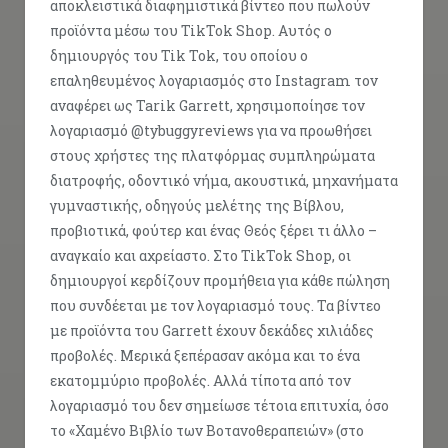
αποκλειστικά διαφημιστικά βίντεο που πωλούν
προϊόντα μέσω του TikTok Shop. Αυτός ο
δημιουργός του Tik Tok, του οποίου ο
επαληθευμένος λογαριασμός στο Instagram τον
αναφέρει ως Tarik Garrett, χρησιμοποίησε τον
λογαριασμό @tybuggyreviews για να προωθήσει
στους χρήστες της πλατφόρμας συμπληρώματα
διατροφής, οδοντικό νήμα, ακουστικά, μηχανήματα
γυμναστικής, οδηγούς μελέτης της Βίβλου,
προβιοτικά, φούτερ και ένας Θεός ξέρει τι άλλο –
αναγκαίο και αχρείαστο. Στο TikTok Shop, οι
δημιουργοί κερδίζουν προμήθεια για κάθε πώληση
που συνδέεται με τον λογαριασμό τους. Τα βίντεο
με προϊόντα του Garrett έχουν δεκάδες χιλιάδες
προβολές. Μερικά ξεπέρασαν ακόμα και το ένα
εκατομμύριο προβολές. Αλλά τίποτα από τον
λογαριασμό του δεν σημείωσε τέτοια επιτυχία, όσο
το «Χαμένο Βιβλίο των Βοτανοθεραπειών» (στο