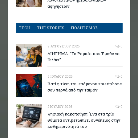
λογοτεχνικών ημερολογιακών
αφηγήσεων
TECH
THE STORIES
ΠΟΛΙΤΙΣΜΟΣ
9 ΑΥΓΟΎΣΤΟΥ 2026
0
ΔΙΗΓΗΜΑ: “Το Ρομπότ που Έμαθε να
Γελάει”
5 ΙΟΥΛΊΟΥ 2026
0
Γιατί η τύχη του επόμενου smartphone
σου περνά από την Ταϊβάν
2 ΙΟΥΛΊΟΥ 2026
0
Ψηφιακή κακοποίηση: Ένα στα τρία
θύματα αντιμετωπίζει συνέπειες στην
καθημερινότητά του