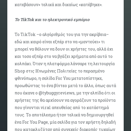
κατεβάσουν» τελικά και δικαίως «κατέβηκε».
Το TikTok και το ηλεκτρονικό εμπόριο
Το TikTok –ο αλγόριθμός του για την ακρίβεια–
εδώ και καιρό είναι εξπέρ στο να «μαντεύει» τι
μπορεί να θέλουν να δουν οι χρήστες του, αλλά όχι
και τοσο εξπέρ στο να βγάζει χρήματα από αυτό το
κολπάκι. Όταν η πλατφόρμα λάνσαρε τη λειτουργία
Shop στις Ηνωμένες Πολιτείες το περασμένο
φθινόπωρο, η σελίδα For You μετατοπίστηκε,
προωθώντας το ένα βίντεο μετά το άλλο, όπως αυτά
που έκανε ο @tybuggyreviews, με την ελπίδα ότι οι
χρήστες της θα αρχίσουν να αγοράζουν τα προϊόντα
που γίνονται viral απευθείας από το κατάστημά
τους. Το αποτέλεσμα ήταν τελικά να δημιουργηθεί
ένα For You Page, μία σελίδα για τον χρήστη δηλαδή
που κατακλυζόταν από συνεχείς διακοπές τυχαίων