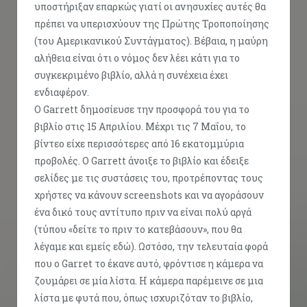
υποστήριξαν επαρκώς γιατί οι ανησυχίες αυτές θα
πρέπει να υπερισχύουν της Πρώτης Τροποποίησης
(του Αμερικανικού Συντάγματος). Βέβαια, η μαύρη
αλήθεια είναι ότι ο νόμος δεν λέει κάτι για το
συγκεκριμένο βιβλίο, αλλά η συνέχεια έχει
ενδιαφέρον.
Ο Garrett δημοσίευσε την προσφορά του για το
βιβλίο στις 15 Απριλίου. Μέχρι τις 7 Μαΐου, το
βίντεο είχε περισσότερες από 16 εκατομμύρια
προβολές. Ο Garrett άνοιξε το βιβλίο και έδειξε
σελίδες με τις συστάσεις του, προτρέποντας τους
χρήστες να κάνουν screenshots και να αγοράσουν
ένα δικό τους αντίτυπο πριν να είναι πολύ αργά
(τύπου «δείτε το πριν το κατεβάσουν», που θα
λέγαμε και εμείς εδώ). Ωστόσο, την τελευταία φορά
που ο Garret το έκανε αυτό, φρόντισε η κάμερα να
ζουμάρει σε μία λίστα. Η κάμερα παρέμεινε σε μια
λίστα με φυτά που, όπως ισχυριζόταν το βιβλίο,