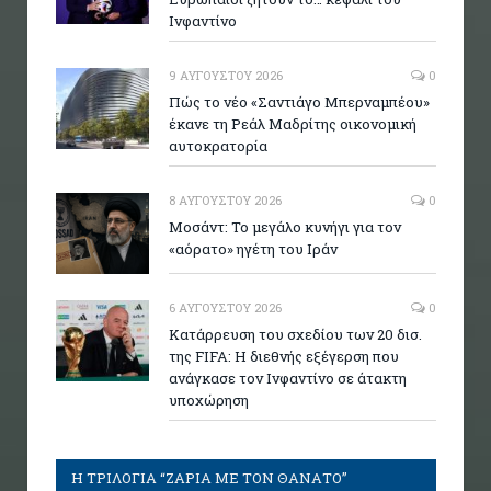
Ινφαντίνο
9 ΑΥΓΟΎΣΤΟΥ 2026
0
Πώς το νέο «Σαντιάγο Μπερναμπέου»
έκανε τη Ρεάλ Μαδρίτης οικονομική
αυτοκρατορία
8 ΑΥΓΟΎΣΤΟΥ 2026
0
Μοσάντ: Το μεγάλο κυνήγι για τον
«αόρατο» ηγέτη του Ιράν
6 ΑΥΓΟΎΣΤΟΥ 2026
0
Κατάρρευση του σχεδίου των 20 δισ.
της FIFA: Η διεθνής εξέγερση που
ανάγκασε τον Ινφαντίνο σε άτακτη
υποχώρηση
Η ΤΡΙΛΟΓΙΑ “ΖΑΡΙΑ ΜΕ ΤΟΝ ΘΑΝΑΤΟ”