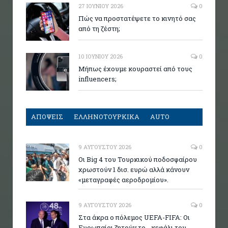
27 ΙΟΥΝΊΟΥ 2026
0
Πώς να προστατέψετε το κινητό σας
από τη ζέστη;
10 ΙΟΥΝΊΟΥ 2026
0
Μήπως έχουμε κουραστεί από τους
influencers;
ΑΠΟΨΕΙΣ
ΕΛΛΗΝΟΤΟΥΡΚΙΚΑ
AUTO
9 ΑΥΓΟΎΣΤΟΥ 2026
0
Οι Big 4 του Τουρκικού ποδοσφαίρου
χρωστούν 1 δισ. ευρώ αλλά κάνουν
«μεταγραφές αεροδρομίου».
9 ΑΥΓΟΎΣΤΟΥ 2026
0
Στα άκρα ο πόλεμος UEFA-FIFA: Οι
Ευρωπαίοι ζητούν το… κεφάλι του