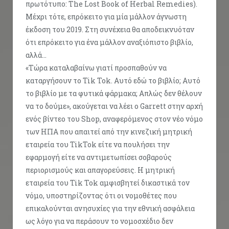
πρωτότυπο: The Lost Book of Herbal Remedies).
Μέχρι τότε, επρόκειτο για μία μάλλον άγνωστη
έκδοση του 2019. Στη συνέχεια θα αποδεικνυόταν
ότι επρόκειτο για ένα μάλλον αναξιόπιστο βιβλίο,
αλλά…
«Τώρα καταλαβαίνω γιατί προσπαθούν να
καταργήσουν το Tik Tok. Αυτό εδώ το βιβλίο; Αυτό
το βιβλίο με τα φυτικά φάρμακα; Απλώς δεν θέλουν
να το δούμε», ακούγεται να λέει ο Garrett στην αρχή
ενός βίντεο του Shop, αναφερόμενος στον νέο νόμο
των ΗΠΑ που απαιτεί από την κινεζική μητρική
εταιρεία του TikTok είτε να πουλήσει την
εφαρμογή είτε να αντιμετωπίσει σοβαρούς
περιορισμούς και απαγορεύσεις. Η μητρική
εταιρεία του Tik Tok αμφισβητεί δικαστικά τον
νόμο, υποστηρίζοντας ότι οι νομοθέτες που
επικαλούνται ανησυχίες για την εθνική ασφάλεια
ως λόγο για να περάσουν το νομοσχέδιο δεν