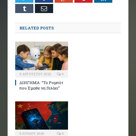
Tumblr
Email
RELATED POSTS
9 ΑΥΓΟΎΣΤΟΥ 2026
0
ΔΙΗΓΗΜΑ: “Το Ρομπότ
που Έμαθε να Γελάει”
5 ΙΟΥΛΊΟΥ 2026
0