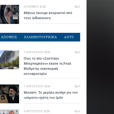
10 ΙΟΥΝΊΟΥ 2026
0
Μήπως έχουμε κουραστεί από
τους influencers;
ΑΠΟΨΕΙΣ
ΕΛΛΗΝΟΤΟΥΡΚΙΚΑ
AUTO
7 ΑΥΓΟΎΣΤΟΥ 2026
0
Πώς το νέο «Σαντιάγο
Μπερναμπέου» έκανε τη Ρεάλ
Μαδρίτης οικονομική
αυτοκρατορία
7 ΑΥΓΟΎΣΤΟΥ 2026
0
Μοσάντ: Το μεγάλο κυνήγι για τον
«αόρατο» ηγέτη του Ιράν
6 ΑΥΓΟΎΣΤΟΥ 2026
0