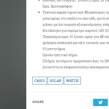
Βασικές λειτουργίες: Ένδειξη Ώρας Σε 
Ώρα, Χρονογράφος
Τεχνικά χαρακτηριστικά: Μηχανισμός η
μπαταρίας στο απόλυτο σκοτάδι, μετά απ
μήνες με λειτουργία εξοικονόμησης ενέρ
Κατάλληλο για περίμετρο καρπού 145-2
Παγκόσμια ώρα: 31 ζώνες ώρας για 48 πό
γρήγορη εναλλαγή μεταξύ τοπικής και π
5 ξυπνητήρια.
Ωριαίο ηχητικό σήμα.
Πλήρες αυτόματο ημερολόγιο έως το 20
Δυνατότητα ενεργοποίησης/απενεργοπο
CASIO
SOLAR
WATCH
SHARE.
Twi