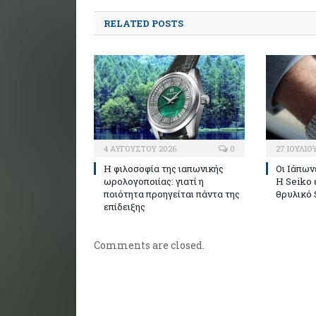
RELATED POSTS
4 ΑΥΓΟΎΣΤΟΥ 2026
0
27 ΙΟΥΛΊΟ
Η φιλοσοφία της ιαπωνικής
Οι Ιάπων
ωρολογοποιίας: γιατί η
Η Seiko 
ποιότητα προηγείται πάντα της
θρυλικό 
επίδειξης
Comments are closed.