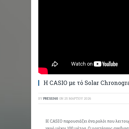
Η CASIO με τό Solar Chronogr
BY
PRESS365
ON
25 ΜΑΡΤΊΟΥ 2026
Η CASIO παρουσιάζει ένα ρολόι που λειτουρ
νερό μέχρι 100 μέτρα. Ο μοντέρνος σχεδια