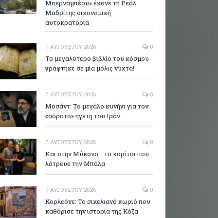
Μπερναμπέου» έκανε τη Ρεάλ
Μαδρίτης οικονομική
αυτοκρατορία
7 ΑΥΓΟΎΣΤΟΥ 2026
0
Το μεγαλύτερο βιβλίο του κόσμου
γράφτηκε σε μία μόλις νύχτα!
7 ΑΥΓΟΎΣΤΟΥ 2026
0
Μοσάντ: Το μεγάλο κυνήγι για τον
«αόρατο» ηγέτη του Ιράν
7 ΑΥΓΟΎΣΤΟΥ 2026
0
Και στην Μύκονο .. το κορίτσι που
λάτρευε την Μπάλα
7 ΑΥΓΟΎΣΤΟΥ 2026
0
Κορλεόνε: Το σικελιανό χωριό που
καθόρισε την ιστορία της Κόζα