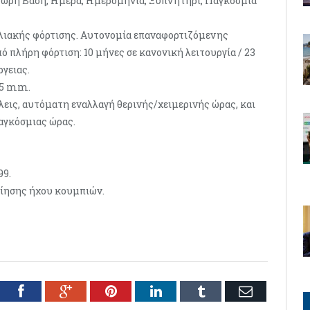
24ωρη Βάση, Ημέρα, Ημερομηνία, Ξυπνητήρι, Παγκόσμια
λιακής φόρτισης. Αυτονομία επαναφορτιζόμενης
ό πλήρη φόρτιση: 10 μήνες σε κανονική λειτουργία / 23
γειας.
15 mm.
λεις, αυτόματη εναλλαγή θερινής/χειμερινής ώρας, και
αγκόσμιας ώρας.
99.
ίησης ήχου κουμπιών.
tter
Facebook
Google+
Pinterest
LinkedIn
Tumblr
Email