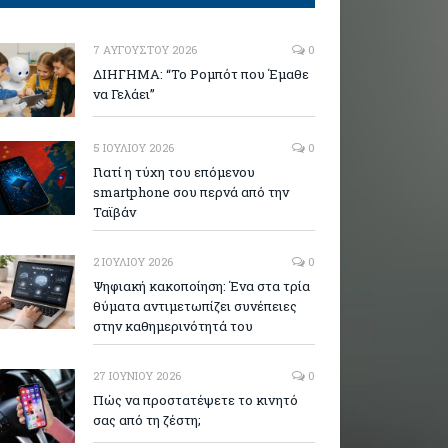
7 ΑΥΓΟΎΣΤΟΥ 2026
0
ΔΙΗΓΗΜΑ: “Το Ρομπότ που Έμαθε
να Γελάει”
5 ΙΟΥΛΊΟΥ 2026
0
Γιατί η τύχη του επόμενου
smartphone σου περνά από την
Ταϊβάν
2 ΙΟΥΛΊΟΥ 2026
0
Ψηφιακή κακοποίηση: Ένα στα τρία
θύματα αντιμετωπίζει συνέπειες
στην καθημερινότητά του
27 ΙΟΥΝΊΟΥ 2026
0
Πώς να προστατέψετε το κινητό
σας από τη ζέστη;