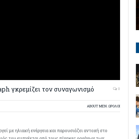
aph γκρεμίζει τον συναγωνισμό
0
ABOUT MEN
,
ΩΡΟΛΟΙ
γεί με ηλιακή ενέργεια και παρουσιάζει αντοχή στο
σμός του εμπνέεται από τους πίνακες οργάνων των