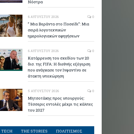
Νόστρα
6 ΑΥΓΟΎΣΤΟΥ 2026
0
” Μια Βεράντα στο Ποσείδι”: Μια
σειρά λογοτεχνικών
ημερολογιακών αφηγήσεων
6 ΑΥΓΟΎΣΤΟΥ 2026
0
Κατάρρευση του σχεδίου των 20
δισ. της FIFA: Η διεθνής εξέγερση
που ανάγκασε τον Ινφαντίνο σε
άτακτη υποχώρηση
5 ΑΥΓΟΎΣΤΟΥ 2026
0
Μητσοτάκης προς υπουργούς:
Τέσσερις εντολές μέχρι τις κάλπες
του 2027
TECH
THE STORIES
ΠΟΛΙΤΙΣΜΟΣ