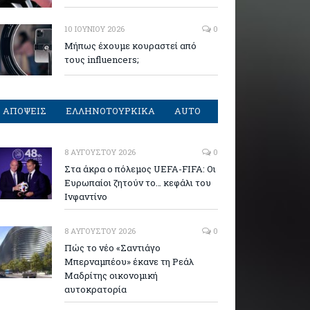
10 ΙΟΥΝΊΟΥ 2026
0
Μήπως έχουμε κουραστεί από
τους influencers;
ΑΠΟΨΕΙΣ
ΕΛΛΗΝΟΤΟΥΡΚΙΚΑ
AUTO
8 ΑΥΓΟΎΣΤΟΥ 2026
0
Στα άκρα ο πόλεμος UEFA-FIFA: Οι
Ευρωπαίοι ζητούν το… κεφάλι του
Ινφαντίνο
8 ΑΥΓΟΎΣΤΟΥ 2026
0
Πώς το νέο «Σαντιάγο
Μπερναμπέου» έκανε τη Ρεάλ
Μαδρίτης οικονομική
αυτοκρατορία