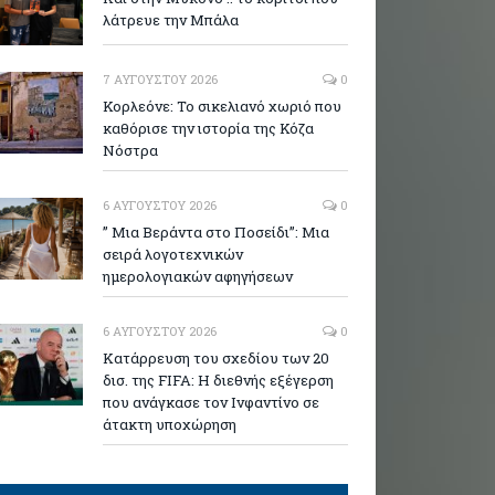
λάτρευε την Μπάλα
7 ΑΥΓΟΎΣΤΟΥ 2026
0
Κορλεόνε: Το σικελιανό χωριό που
καθόρισε την ιστορία της Κόζα
Νόστρα
6 ΑΥΓΟΎΣΤΟΥ 2026
0
” Μια Βεράντα στο Ποσείδι”: Μια
σειρά λογοτεχνικών
ημερολογιακών αφηγήσεων
6 ΑΥΓΟΎΣΤΟΥ 2026
0
Κατάρρευση του σχεδίου των 20
δισ. της FIFA: Η διεθνής εξέγερση
που ανάγκασε τον Ινφαντίνο σε
άτακτη υποχώρηση