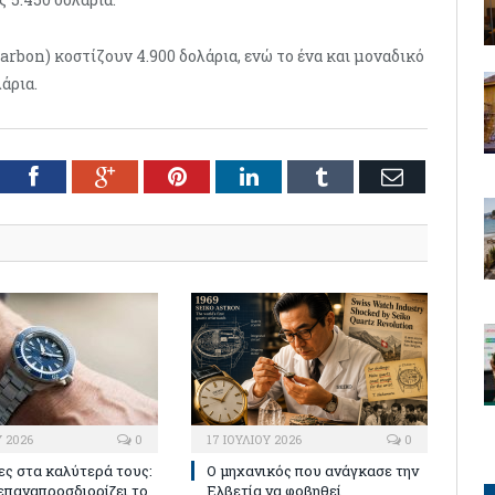
bon) κοστίζουν 4.900 δολάρια, ενώ το ένα και μοναδικό
λάρια.
tter
Facebook
Google+
Pinterest
LinkedIn
Tumblr
Email
Υ 2026
0
17 ΙΟΥΛΊΟΥ 2026
0
ες στα καλύτερά τους:
Ο μηχανικός που ανάγκασε την
επαναπροσδιορίζει το
Ελβετία να φοβηθεί