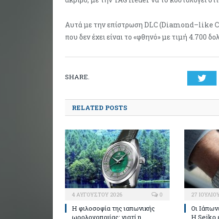
Αυτά με την επίστρωση DLC (Diamond–like Car
που δεν έχει είναι το «φθηνό» με τιμή 4.700 δο
SHARE.
Twi
RELATED POSTS
4 ΑΥΓΟΎΣΤΟΥ 2026
0
27 ΙΟΥΛΊΟ
Η φιλοσοφία της ιαπωνικής
Οι Ιάπων
ωρολογοποιίας: γιατί η
Η Seiko 