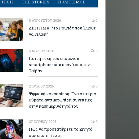
TECH
THE STORIES
ΠΟΛΙΤΙΣΜΟΣ
8 ΑΥΓΟΎΣΤΟΥ 2026
0
ΔΙΗΓΗΜΑ: “Το Ρομπότ που Έμαθε
να Γελάει”
5 ΙΟΥΛΊΟΥ 2026
0
Γιατί η τύχη του επόμενου
smartphone σου περνά από την
Ταϊβάν
2 ΙΟΥΛΊΟΥ 2026
0
Ψηφιακή κακοποίηση: Ένα στα τρία
θύματα αντιμετωπίζει συνέπειες
στην καθημερινότητά του
27 ΙΟΥΝΊΟΥ 2026
0
Πώς να προστατέψετε το κινητό
σας από τη ζέστη;