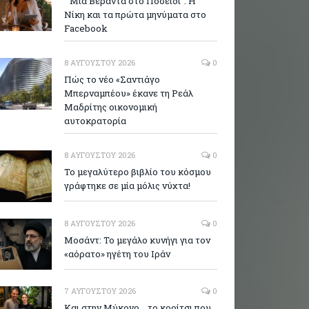
” Μια Βεράντα στο Ποσείδι”: Η
Νίκη και τα πρώτα μηνύματα στο
Facebook
8 ΑΥΓΟΎΣΤΟΥ 2026
0
Πώς το νέο «Σαντιάγο
Μπερναμπέου» έκανε τη Ρεάλ
Μαδρίτης οικονομική
αυτοκρατορία
8 ΑΥΓΟΎΣΤΟΥ 2026
0
Το μεγαλύτερο βιβλίο του κόσμου
γράφτηκε σε μία μόλις νύχτα!
8 ΑΥΓΟΎΣΤΟΥ 2026
0
Μοσάντ: Το μεγάλο κυνήγι για τον
«αόρατο» ηγέτη του Ιράν
7 ΑΥΓΟΎΣΤΟΥ 2026
0
Και στην Μύκονο .. το κορίτσι που