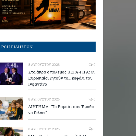
ΡΟΗ ΕΙΔΗΣΕΩΝ
8 ΑΥΓΟΎΣΤΟΥ 2026
0
Στα άκρα ο πόλεμος UEFA-FIFA: Οι
Ευρωπαίοι ζητούν το… κεφάλι του
Ινφαντίνο
8 ΑΥΓΟΎΣΤΟΥ 2026
0
ΔΙΗΓΗΜΑ: “Το Ρομπότ που Έμαθε
να Γελάει”
8 ΑΥΓΟΎΣΤΟΥ 2026
0