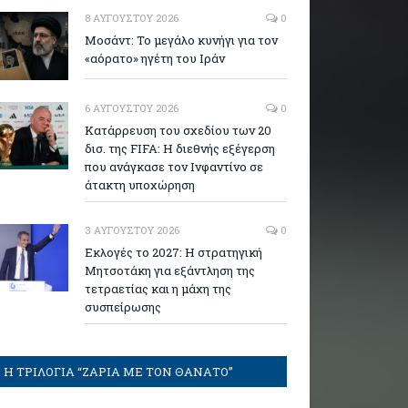
8 ΑΥΓΟΎΣΤΟΥ 2026
0
Μοσάντ: Το μεγάλο κυνήγι για τον
«αόρατο» ηγέτη του Ιράν
6 ΑΥΓΟΎΣΤΟΥ 2026
0
Κατάρρευση του σχεδίου των 20
δισ. της FIFA: Η διεθνής εξέγερση
που ανάγκασε τον Ινφαντίνο σε
άτακτη υποχώρηση
3 ΑΥΓΟΎΣΤΟΥ 2026
0
Εκλογές το 2027: Η στρατηγική
Μητσοτάκη για εξάντληση της
τετραετίας και η μάχη της
συσπείρωσης
Η ΤΡΙΛΟΓΙΑ “ΖΑΡΙΑ ΜΕ ΤΟΝ ΘΑΝΑΤΟ”