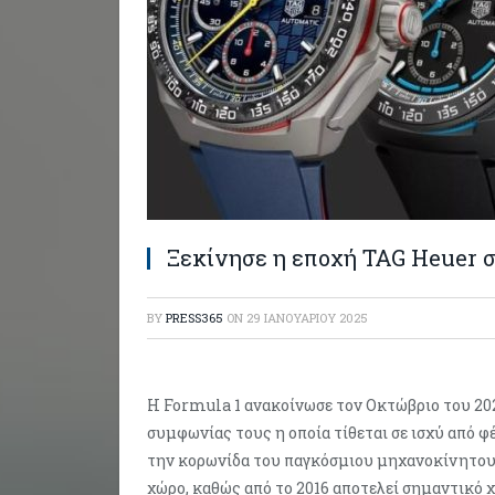
Ξεκίνησε η εποχή TAG Heuer σ
BY
PRESS365
ON
29 ΙΑΝΟΥΑΡΊΟΥ 2025
Η Formula 1 ανακοίνωσε τον Οκτώβριο του 20
συμφωνίας τους η οποία τίθεται σε ισχύ από φ
την κορωνίδα του παγκόσμιου μηχανοκίνητου 
χώρο, καθώς από το 2016 αποτελεί σημαντικό χ