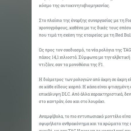
κόσμο της αυτοκινητοβιομηχανίας.
Στο πλαίσιο της έναρξης συνεργασίας με τη Fo
χρονογράφους, καθένα με τις δικές τους σπέσια
που τιμά τη σχέση της εταιρείας με τη Red Bul
Ως προς τον σχεδιασμό, τα νέα ρολόγια της TA
πάχος 14,1 χιλιοστά. Σύμφωνα με την ελβετικ
ντιζάιν, σαν τα μονοθέσια της F1.
Η διάμετρος των ρολογιών από άκρη σε άκρη εί
σε κάθε είδους καρπό. Η κάσα είναι φτιαγμένη 
επικάλυψη DLC. Από άλλα χαρακτηριστικά, δε
στο καντράν, όσο και στο λουράκι.
Αναμφίβολα, το πιο εντυπωσιακό μοντέλο είναι
σφυρήλατο ανθρακόνημα και τα χρώματα της αυ
ακριβό, με την TAG Heuer να το κοστολογεί στι