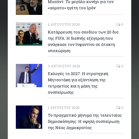
Μοσάντ: Το μεγάλο κυνήγι για τον
«αόρατο» ηγέτη του Ιράν
6 ΑΥΓΟΎΣΤΟΥ 2026
0
Κατάρρευση του σχεδίου των 20 δισ.
της FIFA: Η διεθνής εξέγερση που
ανάγκασε τον Ινφαντίνο σε άτακτη
υποχώρηση
3 ΑΥΓΟΎΣΤΟΥ 2026
0
Εκλογές το 2027: Η στρατηγική
Μητσοτάκη για εξάντληση της
τετραετίας και η μάχη της
συσπείρωσης
1 ΑΥΓΟΎΣΤΟΥ 2026
0
Το πραγματικό μήνυμα της τελευταίας
δημοσκόπησης: Η υψηλή συσπείρωση
της Νέας Δημοκρατίας