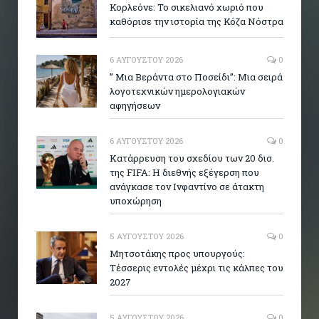
Κορλεόνε: Το σικελιανό χωριό που
καθόρισε την ιστορία της Κόζα Νόστρα
6 ΑΥΓΟΎΣΤΟΥ 2026
0
” Μια Βεράντα στο Ποσείδι”: Μια σειρά
λογοτεχνικών ημερολογιακών
αφηγήσεων
6 ΑΥΓΟΎΣΤΟΥ 2026
0
Κατάρρευση του σχεδίου των 20 δισ.
της FIFA: Η διεθνής εξέγερση που
ανάγκασε τον Ινφαντίνο σε άτακτη
υποχώρηση
5 ΑΥΓΟΎΣΤΟΥ 2026
0
Μητσοτάκης προς υπουργούς:
Τέσσερις εντολές μέχρι τις κάλπες του
2027
5 ΑΥΓΟΎΣΤΟΥ 2026
0