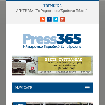
TRENDING
ΔΙΗΓΗΜΑ: “Το Ρομπότ που Έμαθε να Γελάει”
RSS
Facebook
Twitter
Google+
NAVIGATE