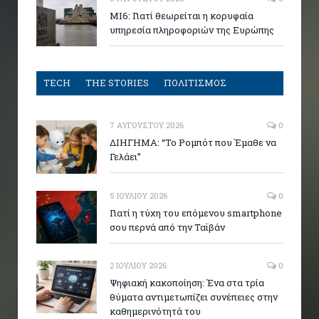
MI6: Γιατί θεωρείται η κορυφαία
υπηρεσία πληροφοριών της Ευρώπης
TECH
THE STORIES
ΠΟΛΙΤΙΣΜΟΣ
7 ΑΥΓΟΎΣΤΟΥ 2026
0
ΔΙΗΓΗΜΑ: “Το Ρομπότ που Έμαθε να
Γελάει”
5 ΙΟΥΛΊΟΥ 2026
0
Γιατί η τύχη του επόμενου smartphone
σου περνά από την Ταϊβάν
2 ΙΟΥΛΊΟΥ 2026
0
Ψηφιακή κακοποίηση: Ένα στα τρία
θύματα αντιμετωπίζει συνέπειες στην
καθημερινότητά του