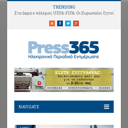
TRENDING
Στα άκρα ο πόλεμος UEFA-FIFA: Οι Ευρωπαίοι ζητούν το… κεφ
RSS
Facebook
Twitter
Google+
NAVIGATE