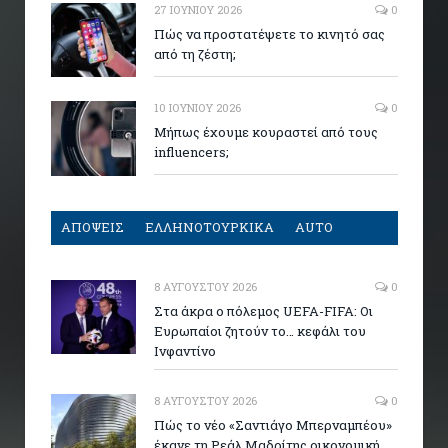
27 ΙΟΥΝΊΟΥ 2026
0
Πώς να προστατέψετε το κινητό σας
από τη ζέστη;
10 ΙΟΥΝΊΟΥ 2026
0
Μήπως έχουμε κουραστεί από τους
influencers;
ΑΠΟΨΕΙΣ
ΕΛΛΗΝΟΤΟΥΡΚΙΚΑ
AUTO
8 ΑΥΓΟΎΣΤΟΥ 2026
0
Στα άκρα ο πόλεμος UEFA-FIFA: Οι
Ευρωπαίοι ζητούν το… κεφάλι του
Ινφαντίνο
8 ΑΥΓΟΎΣΤΟΥ 2026
0
Πώς το νέο «Σαντιάγο Μπερναμπέου»
έκανε τη Ρεάλ Μαδρίτης οικονομική