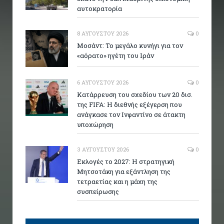
αυτοκρατορία
8 ΑΥΓΟΎΣΤΟΥ 2026
0
Μοσάντ: Το μεγάλο κυνήγι για τον
«αόρατο» ηγέτη του Ιράν
6 ΑΥΓΟΎΣΤΟΥ 2026
0
Κατάρρευση του σχεδίου των 20 δισ.
της FIFA: Η διεθνής εξέγερση που
ανάγκασε τον Ινφαντίνο σε άτακτη
υποχώρηση
3 ΑΥΓΟΎΣΤΟΥ 2026
0
Εκλογές το 2027: Η στρατηγική
Μητσοτάκη για εξάντληση της
τετραετίας και η μάχη της
συσπείρωσης