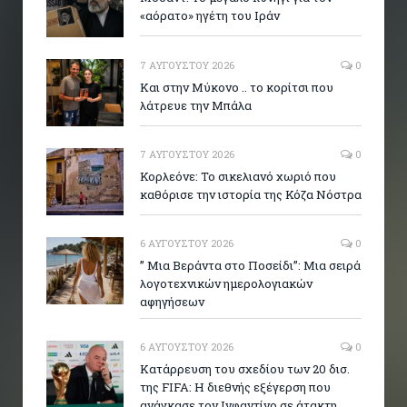
«αόρατο» ηγέτη του Ιράν
7 ΑΥΓΟΎΣΤΟΥ 2026
0
Και στην Μύκονο .. το κορίτσι που
λάτρευε την Μπάλα
7 ΑΥΓΟΎΣΤΟΥ 2026
0
Κορλεόνε: Το σικελιανό χωριό που
καθόρισε την ιστορία της Κόζα Νόστρα
6 ΑΥΓΟΎΣΤΟΥ 2026
0
” Μια Βεράντα στο Ποσείδι”: Μια σειρά
λογοτεχνικών ημερολογιακών
αφηγήσεων
6 ΑΥΓΟΎΣΤΟΥ 2026
0
Κατάρρευση του σχεδίου των 20 δισ.
της FIFA: Η διεθνής εξέγερση που
ανάγκασε τον Ινφαντίνο σε άτακτη