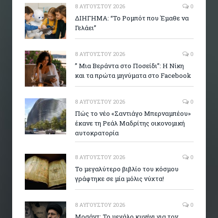
8 ΑΥΓΟΎΣΤΟΥ 2026
0
ΔΙΗΓΗΜΑ: “Το Ρομπότ που Έμαθε να
Γελάει”
8 ΑΥΓΟΎΣΤΟΥ 2026
0
” Μια Βεράντα στο Ποσείδι”: Η Νίκη
και τα πρώτα μηνύματα στο Facebook
8 ΑΥΓΟΎΣΤΟΥ 2026
0
Πώς το νέο «Σαντιάγο Μπερναμπέου»
έκανε τη Ρεάλ Μαδρίτης οικονομική
αυτοκρατορία
8 ΑΥΓΟΎΣΤΟΥ 2026
0
Το μεγαλύτερο βιβλίο του κόσμου
γράφτηκε σε μία μόλις νύχτα!
8 ΑΥΓΟΎΣΤΟΥ 2026
0
Μοσάντ: Το μεγάλο κυνήγι για τον