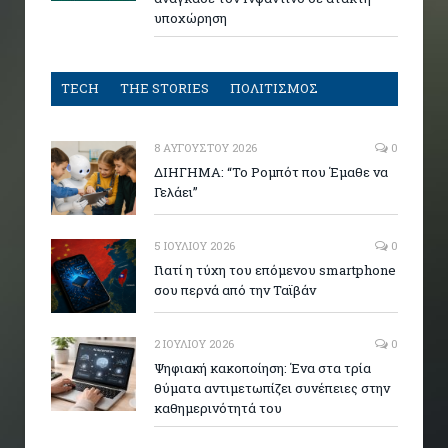
υποχώρηση
TECH
THE STORIES
ΠΟΛΙΤΙΣΜΟΣ
8 ΑΥΓΟΎΣΤΟΥ 2026
0
ΔΙΗΓΗΜΑ: “Το Ρομπότ που Έμαθε να
Γελάει”
5 ΙΟΥΛΊΟΥ 2026
0
Γιατί η τύχη του επόμενου smartphone
σου περνά από την Ταϊβάν
2 ΙΟΥΛΊΟΥ 2026
0
Ψηφιακή κακοποίηση: Ένα στα τρία
θύματα αντιμετωπίζει συνέπειες στην
καθημερινότητά του